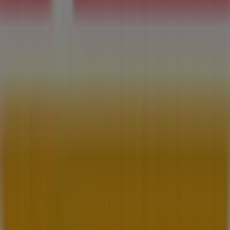
Contacto comercial y de marketing
Tienda mal colocada en el mapa
Notificar un folleto
¿Encontraste un problema en la web o en la
aplicación?
Índices
Marcas
Marcas locales
Negocios
Negocios cercanos
Productos
Productos locales
Ciudades
Descargar la app Tiendeo