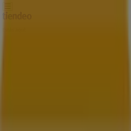
Estás aquí:
Montemorelos
Destacados
Supermercados
Tiendas
Departamentales
Ropa, Zapatos y Accesorios
El Regreso A
Clases
Hogar
Farmacias y
Salud
Electrónica
Ferreterías
Salud y
Belleza
Restaurantes
Autos
Bancos y
Servicios
Deporte
Librerías y Papelerías
Ocio
Niños
Viajes y
Entretenimiento
Ópticas
Publicidad