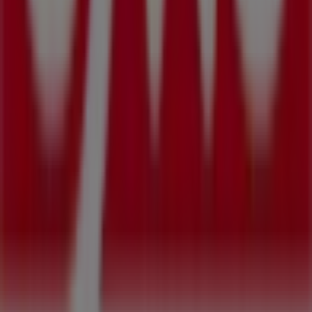
Tiendeo forma parte de Shopfully, la empresa
tecnológica que está reinventando las compras locales
en todo el mundo.
Tiendeo
¿Qué hacemos?
Soluciones para empresas
Noticias y prensa
Trabaja con nosotros
Contáctanos