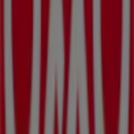
Al Eden, La Ladrillera
. Además, tendrás acceso a los
últimos catálogos de
OXXO
, donde podrás descubrir las
promociones más recientes y aprovechar grandes
descuentos en productos de
Supermercados
para tus
compras en
Montemorelos
.
No pierdas la oportunidad de visitar la tienda de
OXXO
en
Carretera Al Eden, La Ladrillera
para disfrutar de
una experiencia de compra completa. Te invitamos a
explorar las promociones que tenemos para ti este
agosto
y mantenerte informado de las mejores ofertas
de
OXXO
en
Montemorelos
. ¡Visítanos y empieza a
ahorrar hoy mismo!
Más información de OXXO
Ver otras tiendas de OXXO en
Montemorelos
Publicidad