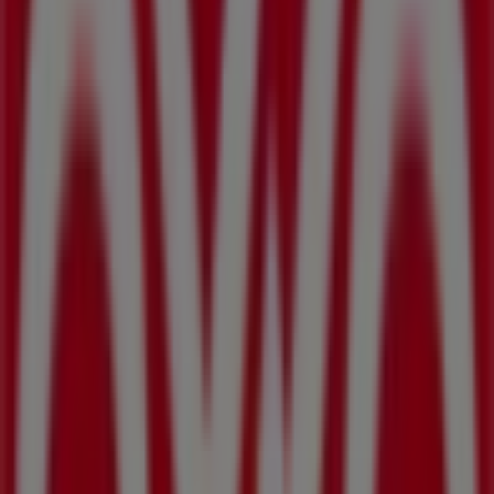
Zaragoza S/N, Montemorelos
212 m
BBVA Bancomer
DEGOLLADO SUR NO 312, Montemorelos
217 m
Farmacias Similares
Zaragoza, 502 OTE., Montemorelos
221 m
Cerrado