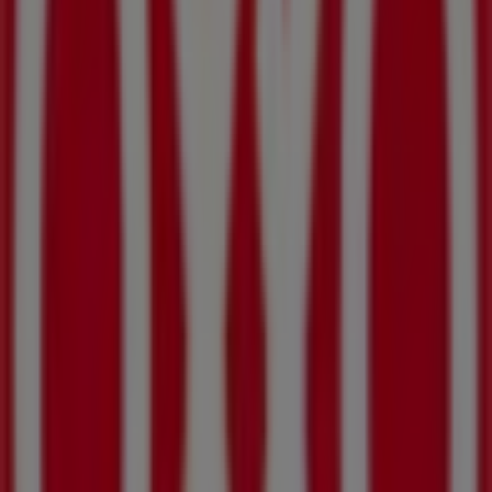
Otros negocios de Supermercados
en Montemorelos
OXXO
Bienvenido a la tienda de
OXXO
en Tiendeo, donde
podrás descubrir las mejores
ofertas
,
promociones
y
catálogos
de esta destacada marca del sector de
Supermercados
. Nuestra tienda física está ubicada en
Carretera Al Eden, La Ladrillera
,
Montemorelos
, y en
ella encontrarás una amplia gama de productos de
calidad que te permitirán ahorrar durante todo el
agosto de 2026
.
En Tiendeo te ofrecemos toda la información actualizada
sobre
OXXO
, como los horarios de apertura, las ofertas
exclusivas y la ubicación exacta de la tienda en
Carretera