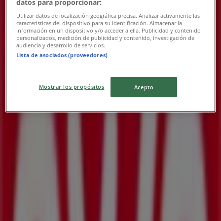
datos para proporcionar:
OXXO
Utilizar datos de localización geográfica precisa. Analizar activamente las
características del dispositivo para su identificación. Almacenar la
Nuestras mejores gangas
información en un dispositivo y/o acceder a ella. Publicidad y contenido
personalizados, medición de publicidad y contenido, investigación de
audiencia y desarrollo de servicios.
Vence el 31/12
Lista de asociados (proveedores)
Las tiendas más cercanas
Mostrar los propósitos
Acepto
Banorte
HIDALGO S/N, Colonia: CENTRO, Montemorelos
202 m
OXXO