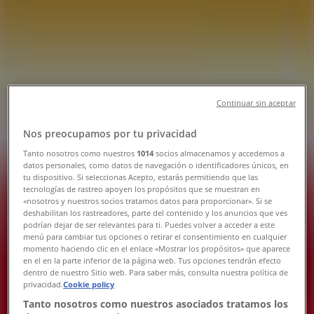
Tienda OXXO | Carretera Al Eden,
La Ladrillera, Montemorelos -
Teléfonos, Horarios y Promociones
Tiendeo en Montemorelos
»
Ofertas de Supermercados en Montemorelos
»
Continuar sin aceptar
OXXO en Montemorelos
»
Nos preocupamos por tu privacidad
OXXO | Carretera Al Eden, La Ladrillera
Tanto nosotros como nuestros
1014
socios almacenamos y accedemos a
datos personales, como datos de navegación o identificadores únicos, en
Mapa
tu dispositivo. Si seleccionas Acepto, estarás permitiendo que las
Mapa
tecnologías de rastreo apoyen los propósitos que se muestran en
«nosotros y nuestros socios tratamos datos para proporcionar». Si se
deshabilitan los rastreadores, parte del contenido y los anuncios que ves
Ofertas de OXXO en Montemorelos
podrían dejar de ser relevantes para ti. Puedes volver a acceder a este
menú para cambiar tus opciones o retirar el consentimiento en cualquier
momento haciendo clic en el enlace «Mostrar los propósitos» que aparece
en el en la parte inferior de la página web. Tus opciones tendrán efecto
dentro de nuestro Sitio web. Para saber más, consulta nuestra política de
privacidad.
Cookie policy
Tanto nosotros como nuestros asociados tratamos los