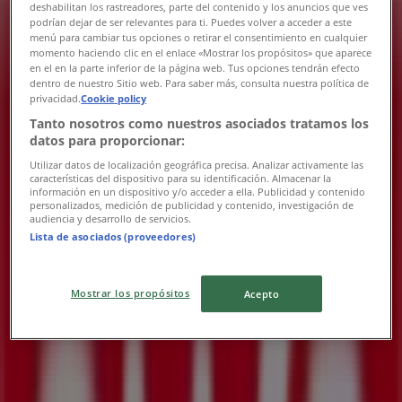
deshabilitan los rastreadores, parte del contenido y los anuncios que ves
podrían dejar de ser relevantes para ti. Puedes volver a acceder a este
Degollado 312, Montemorelos
menú para cambiar tus opciones o retirar el consentimiento en cualquier
momento haciendo clic en el enlace «Mostrar los propósitos» que aparece
257 m
en el en la parte inferior de la página web. Tus opciones tendrán efecto
dentro de nuestro Sitio web. Para saber más, consulta nuestra política de
privacidad.
Cookie policy
Tanto nosotros como nuestros asociados tratamos los
datos para proporcionar:
OXXO
Utilizar datos de localización geográfica precisa. Analizar activamente las
características del dispositivo para su identificación. Almacenar la
Cuauhtemoc 710, Montemorelos
información en un dispositivo y/o acceder a ella. Publicidad y contenido
personalizados, medición de publicidad y contenido, investigación de
audiencia y desarrollo de servicios.
427 m
Lista de asociados (proveedores)
Mostrar los propósitos
Acepto
OXXO
Carretera Al Eden, La Ladrillera, Montemorelos
543 m