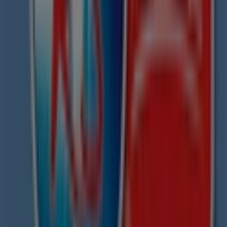
grandes descuentos en productos de
Viajes y
Entretenimiento
para tus compras en
Morelia
.
No pierdas la oportunidad de visitar la tienda de
RS
viajes
en
Bernal Díaz Castillo No. 130-B
para disfrutar
de una experiencia de compra completa. Te invitamos a
explorar las promociones que tenemos para ti este
agosto
y mantenerte informado de las mejores ofertas
de
RS viajes
en
Morelia
. ¡Visítanos y empieza a ahorrar
hoy mismo!
Más información de RS viajes
Ver otras tiendas de RS
viajes en Morelia
Publicidad