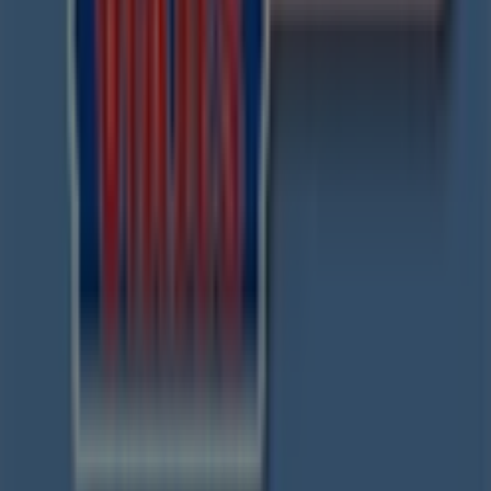
Tiendeo forma parte de Shopfully, la empresa
tecnológica que está reinventando las compras locales
en todo el mundo.
Tiendeo
¿Qué hacemos?
Soluciones para empresas
Noticias y prensa
Trabaja con nosotros
Contáctanos
Contacto comercial y de marketing