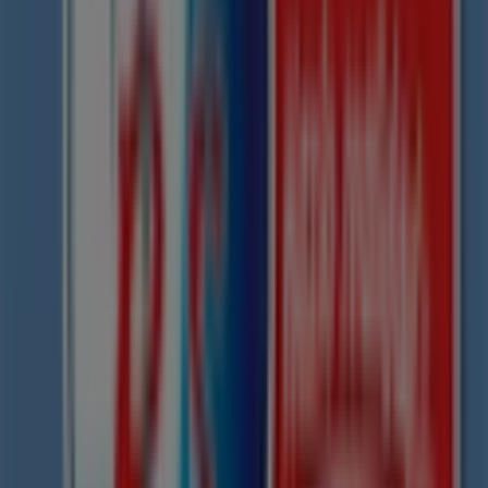
Otros negocios de Viajes y
Entretenimiento en Morelia
RS viajes
Bienvenido a la tienda de
RS viajes
en Tiendeo, donde
podrás descubrir las mejores
ofertas
,
promociones
y
catálogos
de esta destacada marca del sector de
Viajes
y Entretenimiento
. Nuestra tienda física está ubicada en
Bernal Díaz Castillo No. 130-B
,
Morelia
, y en ella
encontrarás una amplia gama de productos de calidad
que te permitirán ahorrar durante todo el
agosto de
2026
.
En Tiendeo te ofrecemos toda la información actualizada
sobre
RS viajes
, como los horarios de apertura, las
ofertas exclusivas y la ubicación exacta de la tienda en
Bernal Díaz Castillo No. 130-B
. Además, tendrás acceso
a los últimos catálogos de
RS viajes
, donde podrás
descubrir las promociones más recientes y aprovechar