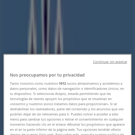
Agencia RS viajes | Bernal Díaz
Castillo No. 130-B, Morelia -
Teléfonos, Horarios y Promociones
Tiendeo en Morelia
»
Ofertas de Viajes y Entretenimiento en Morelia
»
Continuar sin aceptar
RS viajes en Morelia
»
Nos preocupamos por tu privacidad
RS viajes | Bernal Díaz Castillo No. 130-B
Tanto nosotros como nuestros
1012
socios almacenamos y accedemos a
datos personales, como datos de navegación o identificadores únicos, en
Mapa
(443) 3 40 05 88
tu dispositivo. Si seleccionas Acepto, estarás permitiendo que las
Mapa
(443) 3 40 05 88
tecnologías de rastreo apoyen los propósitos que se muestran en
«nosotros y nuestros socios tratamos datos para proporcionar». Si se
Estamos a punto de publicar ofertas de RS viajes
deshabilitan los rastreadores, parte del contenido y los anuncios que ves
podrían dejar de ser relevantes para ti. Puedes volver a acceder a este
menú para cambiar tus opciones o retirar el consentimiento en cualquier
Publicidad
momento haciendo clic en el enlace «Mostrar los propósitos» que aparece
en el en la parte inferior de la página web. Tus opciones tendrán efecto
dentro de nuestro Sitio web. Para saber más, consulta nuestra política de