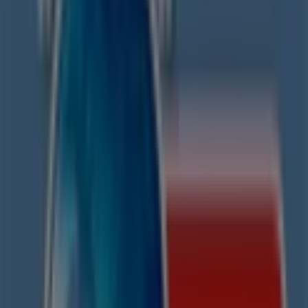
OXXO
Francisco I. Madero 602, Morelia
93 m
Western Union
Av Madero Oriente 524, Morelia
99 m
Abierto