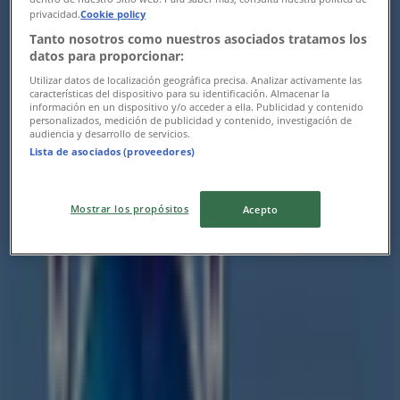
privacidad.
Cookie policy
Tanto nosotros como nuestros asociados tratamos los
datos para proporcionar:
Utilizar datos de localización geográfica precisa. Analizar activamente las
características del dispositivo para su identificación. Almacenar la
información en un dispositivo y/o acceder a ella. Publicidad y contenido
personalizados, medición de publicidad y contenido, investigación de
audiencia y desarrollo de servicios.
Lista de asociados (proveedores)
Mostrar los propósitos
Acepto
Las tiendas más cercanas
Wing's Army
Av. Francisco I. Madero #602, Col. Centro, Morelia
89 m