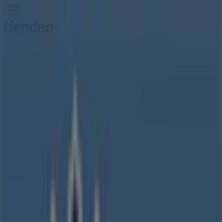
Estás aquí:
Morelia
Destacados
Supermercados
Tiendas
Departamentales
Ropa, Zapatos y Accesorios
El Regreso A
Clases
Hogar
Farmacias y
Salud
Electrónica
Ferreterías
Salud y
Belleza
Restaurantes
Autos
Bancos y
Servicios
Deporte
Librerías y Papelerías
Ocio
Niños
Viajes y
Entretenimiento
Ópticas
Publicidad