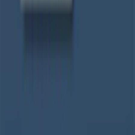
Tienda mal colocada en el mapa
Notificar un folleto
¿Encontraste un problema en la web o en la
aplicación?
Índices
Marcas
Marcas locales
Negocios
Negocios cercanos
Productos
Productos locales
Ciudades
Descargar la app Tiendeo