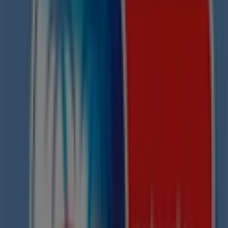
Salud Digna
Ave. Francisco I. Madero ote No. 597, Col. Centro
Historico entre Miguel Silva G. y Amado Nervo,
Morelia
108 m
Farmacias Guadalajara
Av. Francisco I. Madero Oriente #617, Morelia
122 m
Abierto