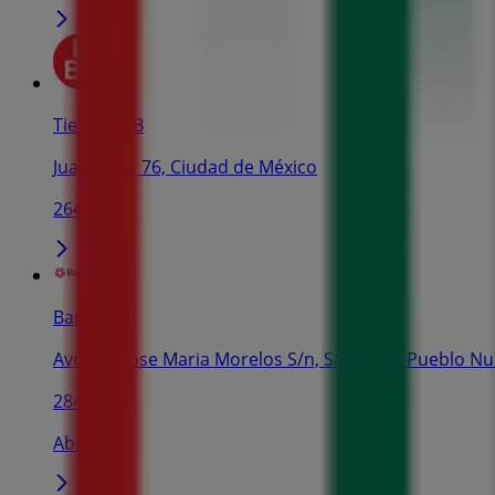
Tiendas 3B
Juarez No. 76, Ciudad de México
264 m
Banamex
Avenida Jose Maria Morelos S/n, San Jorge Pueblo N
284 m
Abierto