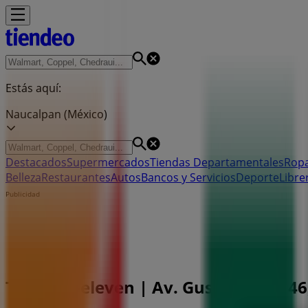
Estás aquí:
Naucalpan (México)
Destacados
Supermercados
Tiendas Departamentales
Ropa
Belleza
Restaurantes
Autos
Bancos y Servicios
Deporte
Libre
Publicidad
Tienda 7-eleven | Av. Gustavo Baz 46