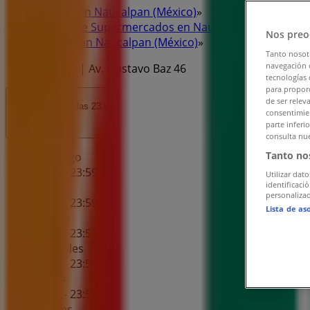
Tiendeo en Naucalpan (México)
»
Ofertas de Supermercados en Naucalpan (México)
»
Nos preo
7-eleven en Naucalpan (México)
»
Tanto nosot
navegación o
7-eleven | Av. Gustavo Baz 46
tecnologías 
para proporc
de ser relev
Abierto
Hasta las 23:59
consentimien
parte inferi
consulta nue
Tanto no
Domingo
00:00 - 23:59
Utilizar dato
identificaci
Lunes
personalizad
00:00 - 23:59
Lista de as
Martes
00:00 - 23:59
Miércoles
00:00 - 23:59
Jueves
00:00 - 23:59
Viernes