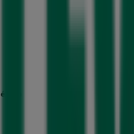
éxico)