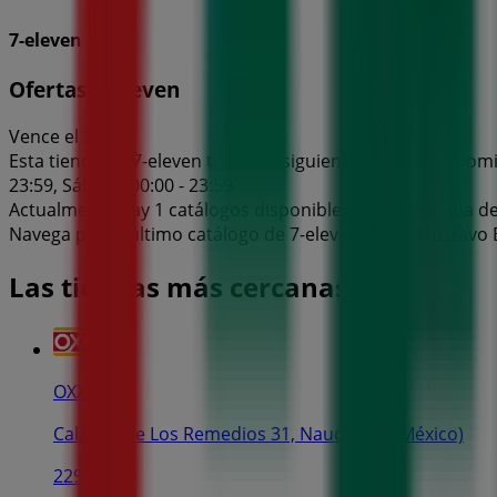
7-eleven
Ofertas 7-eleven
Vence el 26/8
Esta tienda de 7-eleven tiene los siguientes horarios: Domin
23:59, Sábado 00:00 - 23:59
Actualmente hay 1 catálogos disponibles en esta tienda de
Navega por el último catálogo de 7-eleven en Av. Gustavo B
Las tiendas más cercanas
OXXO
Calzada De Los Remedios 31, Naucalpan (México)
229 m