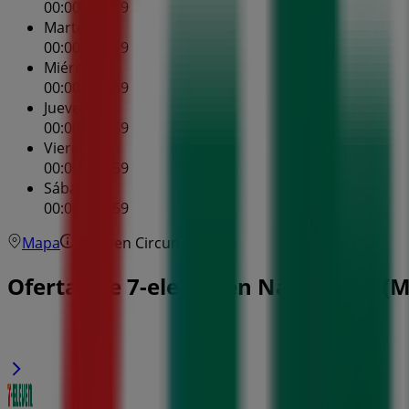
00:00 - 23:59
Martes
00:00 - 23:59
Miércoles
00:00 - 23:59
Jueves
00:00 - 23:59
Viernes
00:00 - 23:59
Sábado
00:00 - 23:59
Mapa
7 Eleven Circunvalacion
Ofertas de 7-eleven en Naucalpan (M