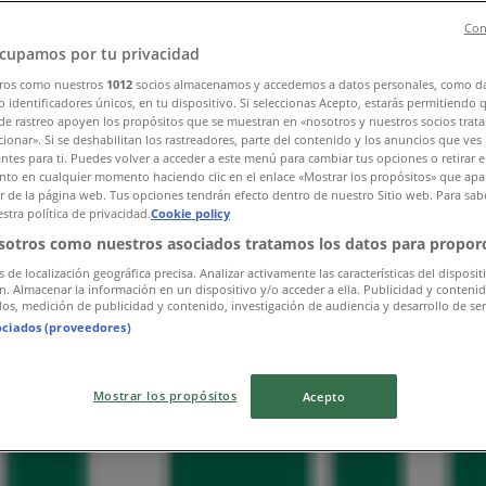
Con
cupamos por tu privacidad
ros como nuestros
1012
socios almacenamos y accedemos a datos personales, como d
 identificadores únicos, en tu dispositivo. Si seleccionas Acepto, estarás permitiendo 
de rastreo apoyen los propósitos que se muestran en «nosotros y nuestros socios trat
ionar». Si se deshabilitan los rastreadores, parte del contenido y los anuncios que ves
antes para ti. Puedes volver a acceder a este menú para cambiar tus opciones o retirar e
to en cualquier momento haciendo clic en el enlace «Mostrar los propósitos» que apar
or de la página web. Tus opciones tendrán efecto dentro de nuestro Sitio web. Para sab
stra política de privacidad.
Cookie policy
sotros como nuestros asociados tratamos los datos para proporc
s de localización geográfica precisa. Analizar activamente las características del disposit
ón. Almacenar la información en un dispositivo y/o acceder a ella. Publicidad y conteni
os, medición de publicidad y contenido, investigación de audiencia y desarrollo de ser
ociados (proveedores)
Mostrar los propósitos
Acepto