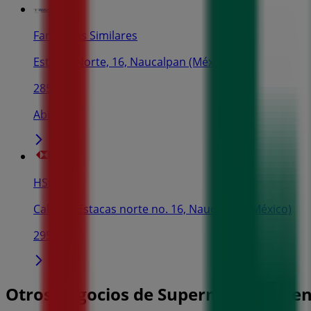
Farmacias Similares
Estacas Norte, 16, Naucalpan (México)
285 m
Abierto
HSBC
Calle de Estacas norte no. 16, Naucalpan (México)
295 m
Otros negocios de Supermercados e