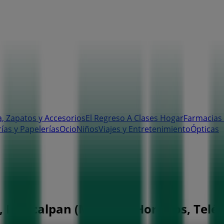
, Zapatos y Accesorios
El Regreso A Clases
Hogar
Farmacias 
rías y Papelerías
Ocio
Niños
Viajes y Entretenimiento
Ópticas
, Naucalpan (México) - Horarios, Telé