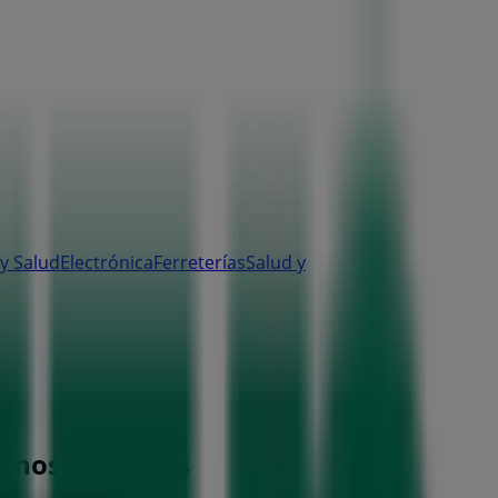
y Salud
Electrónica
Ferreterías
Salud y
fonos y Ofertas