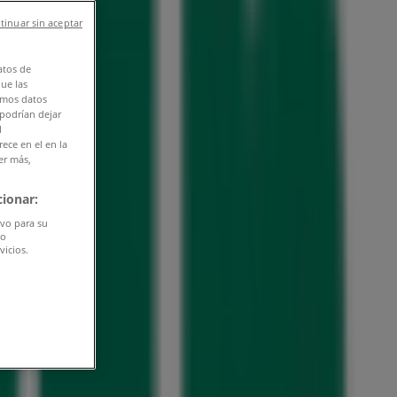
tinuar sin aceptar
atos de
que las
amos datos
 podrían dejar
l
ece en el en la
er más,
ionar:
ivo para su
do
vicios.