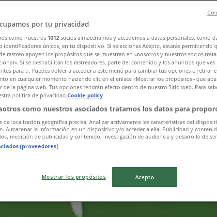
Con
cupamos por tu privacidad
ros como nuestros
1012
socios almacenamos y accedemos a datos personales, como d
 identificadores únicos, en tu dispositivo. Si seleccionas Acepto, estarás permitiendo 
de rastreo apoyen los propósitos que se muestran en «nosotros y nuestros socios trat
ionar». Si se deshabilitan los rastreadores, parte del contenido y los anuncios que ves
antes para ti. Puedes volver a acceder a este menú para cambiar tus opciones o retirar e
to en cualquier momento haciendo clic en el enlace «Mostrar los propósitos» que apar
n Naucalpan (México)
or de la página web. Tus opciones tendrán efecto dentro de nuestro Sitio web. Para sab
stra política de privacidad.
Cookie policy
sotros como nuestros asociados tratamos los datos para proporc
1
s de localización geográfica precisa. Analizar activamente las características del disposit
ón. Almacenar la información en un dispositivo y/o acceder a ella. Publicidad y conteni
os, medición de publicidad y contenido, investigación de audiencia y desarrollo de ser
ociados (proveedores)
Mostrar los propósitos
Acepto