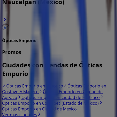
Naucalpan (México)
Ópticas Emporio
Promos
Ciudades con tiendas de Ópticas
Emporio
Ópticas Emporio en Iztacalco
Ópticas Emporio en
Gustavo A Madero
Ópticas Emporio en Ciudad de
Apizaco
Ópticas Emporio en Ciudad de Huitzuco
Ópticas Emporio en Coatepec (Estado de México)
Ópticas Emporio en Ciudad de México
Ver más ciudades