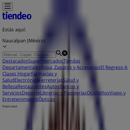
Estás aquí:
Naucalpan (México)
Destacados
Supermercados
Tiendas
Departamentales
Ropa, Zapatos y Accesorios
El Regreso A
Clases
Hogar
Farmacias y
Salud
Electrónica
Ferreterías
Salud y
Belleza
Restaurantes
Autos
Bancos y
Servicios
Deporte
Librerías y Papelerías
Ocio
Niños
Viajes y
Entretenimiento
Ópticas
Publicidad