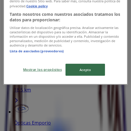
dentro de nuestro Sitio web. Para saber más, consulta nuestra política de
privacidad.
Cookie policy
Ópticas Emporio
Tanto nosotros como nuestros asociados tratamos los
datos para proporcionar:
Av. Venustiano Carranza 12, Gustavo A Madero
Utilizar datos de localización geográfica precisa. Analizar activamente las
características del dispositivo para su identificación. Almacenar la
13.0 km
información en un dispositivo y/o acceder a ella. Publicidad y contenido
personalizados, medición de publicidad y contenido, investigación de
audiencia y desarrollo de servicios.
Lista de asociados (proveedores)
Ópticas Emporio
Mostrar los propósitos
Acepto
Av. la Perla s/n, Tultitlán de Mariano Escobedo
18.5 km
Ópticas Emporio