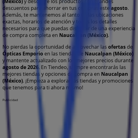
(México)
y descubre los productos con grandes
descuentos para ahorrar en tus compras este
agosto
.
Además, te mantenemos al tanto de las ubicaciones
exactas, horarios de atención y todos los detalles
necesarios para que puedas disfrutar de una experiencia
de compra completa en
Naucalpan (México)
.
No pierdas la oportunidad de aprovechar las
ofertas
de
Ópticas Emporio
en las tiendas de
Naucalpan (México)
y mantente actualizado con los mejores precios durante
agosto de 2026
. En Tiendeo, siempre encontrarás las
mejores tiendas y opciones de compra en
Naucalpan
(México)
. ¡Empieza a explorar las tiendas y promociones
que tenemos para ti ahora mismo!
Publicidad