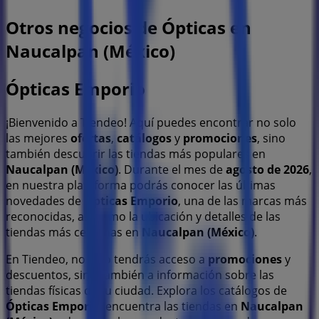
Otros negocios de Ópticas en
Naucalpan (México)
Ópticas Emporio
¡Bienvenido a Tiendeo! Aquí puedes encontrar no solo
las mejores
ofertas
,
catálogos
y
promociones
, sino
también descubrir las tiendas más populares en
Naucalpan (México)
. Durante el mes de
agosto de 2026
,
en nuestra plataforma podrás conocer las últimas
novedades de
Ópticas Emporio
, una de las marcas más
reconocidas, así como la ubicación y detalles de las
tiendas más cercanas en
Naucalpan (México)
.
En Tiendeo, no solo tendrás acceso a
promociones
y
descuentos, sino también a información sobre las
tiendas físicas de tu ciudad. Explora los catálogos de
Ópticas Emporio
, encuentra las tiendas en
Naucalpan