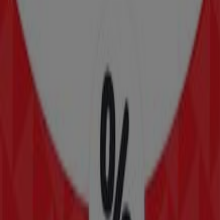
Tiendas 3B
Juarez No. 76, Ciudad de México
264 m
Banamex
Avenida Jose Maria Morelos S/n, San Jorge Pueblo
Nuevo
284 m
Abierto
Farmacias Similares