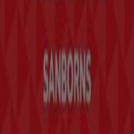
Contacto comercial y de marketing
Tienda mal colocada en el mapa
Notificar un folleto
¿Encontraste un problema en la web o en la
aplicación?
Índices
Marcas
Marcas locales
Negocios
Negocios cercanos
Productos
Productos locales
Ciudades
Descargar la app Tiendeo