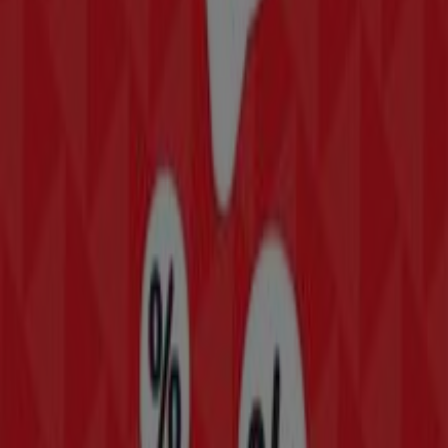
Sanborns
Bienvenido a la tienda de
Sanborns
en Tiendeo, donde
podrás descubrir las mejores
ofertas
,
promociones
y
catálogos
de esta destacada marca del sector de
Tiendas Departamentales
. Nuestra tienda física está
ubicada en
Av. de las Torres esq. Alcanfores Esq
Alcanfores Jardínes de San Mateo Naucalpan de
Juárez
,
Naucalpan (México)
, y en ella encontrarás una
amplia gama de productos de calidad que te permitirán
ahorrar durante todo el
agosto de 2026
.
En Tiendeo te ofrecemos toda la información actualizada
sobre
Sanborns
, como los horarios de apertura, las
ofertas exclusivas y la ubicación exacta de la tienda en
Av. de las Torres esq. Alcanfores Esq Alcanfores
Jardínes de San Mateo Naucalpan de Juárez
. Además,
tendrás acceso a los últimos catálogos de
Sanborns
,
donde podrás descubrir las promociones más recientes
y aprovechar grandes descuentos en productos de