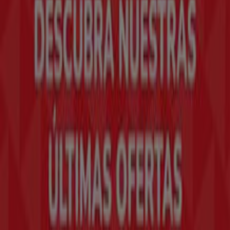
Tiendeo forma parte de Shopfully, la empresa
tecnológica que está reinventando las compras locales
en todo el mundo.
Tiendeo
¿Qué hacemos?
Soluciones para empresas
Noticias y prensa
Trabaja con nosotros
Contáctanos