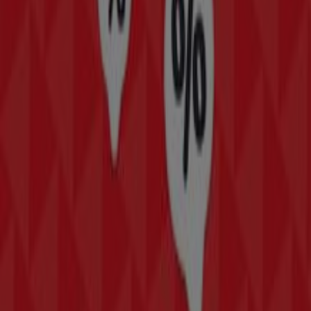
Tiendas Departamentales
para tus compras en
Naucalpan (México)
.
No pierdas la oportunidad de visitar la tienda de
Sanborns
en
Av. de las Torres esq. Alcanfores Esq
Alcanfores Jardínes de San Mateo Naucalpan de
Juárez
para disfrutar de una experiencia de compra
completa. Te invitamos a explorar las promociones que
tenemos para ti este
agosto
y mantenerte informado de
las mejores ofertas de
Sanborns
en
Naucalpan
(México)
. ¡Visítanos y empieza a ahorrar hoy mismo!
Más información de Sanborns
Ver otras tiendas de
Sanborns en Naucalpan (México)
Publicidad