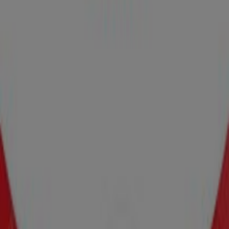
Las tiendas más cercanas
OXXO
Calzada De Los Remedios 31, Naucalpan (México)
229 m