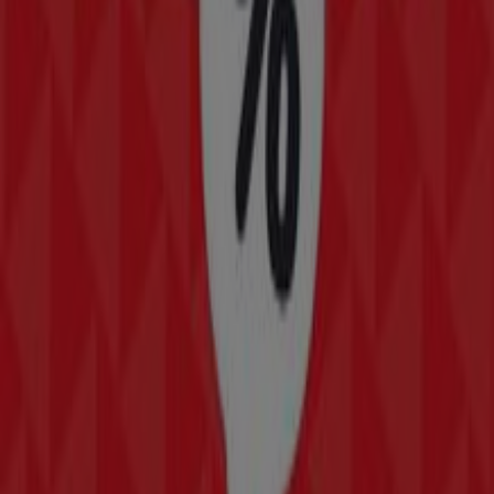
Estacas Norte, 16, Naucalpan (México)
285 m
Cerrado
HSBC
Calle de Estacas norte no. 16, Naucalpan (México)
295 m
Otros negocios de Tiendas
Departamentales en Naucalpan
(México)