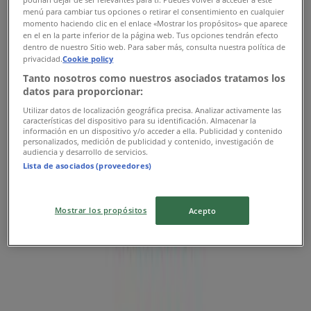
Comercial Plaza Jardines De San Mateo - Alcanfores
menú para cambiar tus opciones o retirar el consentimiento en cualquier
momento haciendo clic en el enlace «Mostrar los propósitos» que aparece
Jardínes - Esq. Alcanfores
en el en la parte inferior de la página web. Tus opciones tendrán efecto
dentro de nuestro Sitio web. Para saber más, consulta nuestra política de
Ofertas de Sanborns en Naucalpan
privacidad.
Cookie policy
Tanto nosotros como nuestros asociados tratamos los
(México)
datos para proporcionar:
Utilizar datos de localización geográfica precisa. Analizar activamente las
características del dispositivo para su identificación. Almacenar la
información en un dispositivo y/o acceder a ella. Publicidad y contenido
personalizados, medición de publicidad y contenido, investigación de
audiencia y desarrollo de servicios.
Sanborns
Lista de asociados (proveedores)
Ofertas Sanborns
Mostrar los propósitos
Acepto
Publicidad