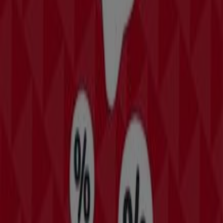
sobre
Bomssa
, como los horarios de apertura, las
ofertas exclusivas y la ubicación exacta de la tienda en
C-
27 No.136 A X 76 Y 78 COL. CENTRO
. Además, tendrás
acceso a los últimos catálogos de
Bomssa
, donde
podrás descubrir las promociones más recientes y
aprovechar grandes descuentos en productos de
Tiendas Departamentales
para tus compras en
Progreso (Yucatán)
.
No pierdas la oportunidad de visitar la tienda de
Bomssa
en
C-27 No.136 A X 76 Y 78 COL. CENTRO
para disfrutar
de una experiencia de compra completa. Te invitamos a
explorar las promociones que tenemos para ti este
agosto
y mantenerte informado de las mejores ofertas
de
Bomssa
en
Progreso (Yucatán)
. ¡Visítanos y empieza
a ahorrar hoy mismo!
Más información de Bomssa
Ver otras tiendas de Bomssa
en Progreso (Yucatán)
Publicidad