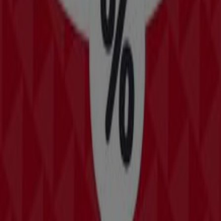
Otros negocios de Tiendas
Departamentales en Progreso
(Yucatán)
Bomssa
Bienvenido a la tienda de
Bomssa
en Tiendeo, donde
podrás descubrir las mejores
ofertas
,
promociones
y
catálogos
de esta destacada marca del sector de
Tiendas Departamentales
. Nuestra tienda física está
ubicada en
C-27 No.136 A X 76 Y 78 COL. CENTRO
,
Progreso (Yucatán)
, y en ella encontrarás una amplia
gama de productos de calidad que te permitirán ahorrar
durante todo el
agosto de 2026
.
En Tiendeo te ofrecemos toda la información actualizada