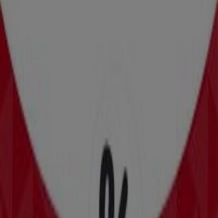
Las tiendas más cercanas
Farmacias YZA
Calle 41 X 32 Y 34. No. 184-A. Santa Ana., Progreso
(Yucatán)
106 m
Milano
Calle No. 80 No. 148-A, Progreso (Yucatán)
139 m
Abierto