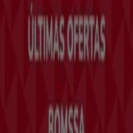
Contáctanos
Contacto comercial y de marketing
Tienda mal colocada en el mapa
Notificar un folleto
¿Encontraste un problema en la web o en la
aplicación?
Índices
Marcas
Marcas locales
Negocios
Negocios cercanos
Productos
Productos locales