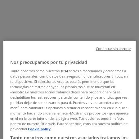
Tienda Bomssa | C-27 No.136 A X 76
Y 78 COL. CENTRO, Progreso
(Yucatán) - Horarios, Teléfonos y
Catálogos
Tiendeo en Progreso (Yucatán)
»
Continuar sin aceptar
Ofertas de Tiendas Departamentales en Progreso
Nos preocupamos por tu privacidad
(Yucatán)
»
Bomssa en Progreso (Yucatán)
»
Tanto nosotros como nuestros
1014
socios almacenamos y accedemos a
datos personales, como datos de navegación o identificadores únicos, en
Bomssa | C-27 No.136 A X 76 Y 78 COL. CENTRO
tu dispositivo. Si seleccionas Acepto, estarás permitiendo que las
tecnologías de rastreo apoyen los propósitos que se muestran en
«nosotros y nuestros socios tratamos datos para proporcionar». Si se
Mapa
019699356485
Bomssa Progreso - Entre 76 Y
deshabilitan los rastreadores, parte del contenido y los anuncios que ves
78
podrían dejar de ser relevantes para ti. Puedes volver a acceder a este
Mapa
019699356485
Bomssa Progreso - Entre 76 Y
menú para cambiar tus opciones o retirar el consentimiento en cualquier
78
momento haciendo clic en el enlace «Mostrar los propósitos» que aparece
en el en la parte inferior de la página web. Tus opciones tendrán efecto
dentro de nuestro Sitio web. Para saber más, consulta nuestra política de
Ofertas de Bomssa en Progreso
privacidad.
Cookie policy
Tanto nosotros como nuestros asociados tratamos los