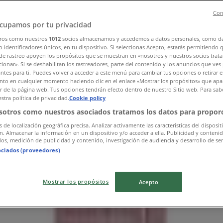
Con
cupamos por tu privacidad
ros como nuestros
1012
socios almacenamos y accedemos a datos personales, como d
 identificadores únicos, en tu dispositivo. Si seleccionas Acepto, estarás permitiendo 
de rastreo apoyen los propósitos que se muestran en «nosotros y nuestros socios trat
ionar». Si se deshabilitan los rastreadores, parte del contenido y los anuncios que ves
antes para ti. Puedes volver a acceder a este menú para cambiar tus opciones o retirar e
to en cualquier momento haciendo clic en el enlace «Mostrar los propósitos» que apar
or de la página web. Tus opciones tendrán efecto dentro de nuestro Sitio web. Para sab
stra política de privacidad.
Cookie policy
sotros como nuestros asociados tratamos los datos para proporc
s de localización geográfica precisa. Analizar activamente las características del disposit
ón. Almacenar la información en un dispositivo y/o acceder a ella. Publicidad y conteni
os, medición de publicidad y contenido, investigación de audiencia y desarrollo de ser
ociados (proveedores)
Mostrar los propósitos
Acepto