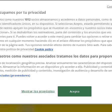
Con
cupamos por tu privacidad
 de las Casas
»
ros como nuestros
1012
socios almacenamos y accedemos a datos personales, como d
 identificadores únicos, en tu dispositivo. Si seleccionas Acepto, estarás permitiendo 
de rastreo apoyen los propósitos que se muestran en «nosotros y nuestros socios trat
ionar». Si se deshabilitan los rastreadores, parte del contenido y los anuncios que ves
antes para ti. Puedes volver a acceder a este menú para cambiar tus opciones o retirar e
to en cualquier momento haciendo clic en el enlace «Mostrar los propósitos» que apar
or de la página web. Tus opciones tendrán efecto dentro de nuestro Sitio web. Para sab
stra política de privacidad.
Cookie policy
sotros como nuestros asociados tratamos los datos para proporc
s de localización geográfica precisa. Analizar activamente las características del disposit
ón. Almacenar la información en un dispositivo y/o acceder a ella. Publicidad y conteni
os, medición de publicidad y contenido, investigación de audiencia y desarrollo de ser
ociados (proveedores)
Mostrar los propósitos
Acepto