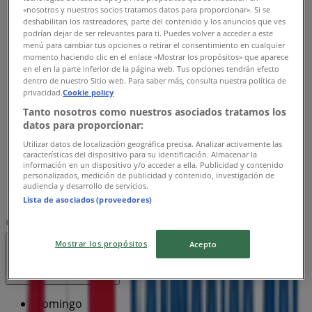
«nosotros y nuestros socios tratamos datos para proporcionar». Si se
00:00 - 23:59
deshabilitan los rastreadores, parte del contenido y los anuncios que ves
Lunes
podrían dejar de ser relevantes para ti. Puedes volver a acceder a este
00:00 - 23:59
menú para cambiar tus opciones o retirar el consentimiento en cualquier
momento haciendo clic en el enlace «Mostrar los propósitos» que aparece
Martes
en el en la parte inferior de la página web. Tus opciones tendrán efecto
00:00 - 23:59
dentro de nuestro Sitio web. Para saber más, consulta nuestra política de
Miércoles
privacidad.
Cookie policy
00:00 - 23:59
Tanto nosotros como nuestros asociados tratamos los
Jueves
datos para proporcionar:
00:00 - 23:59
Utilizar datos de localización geográfica precisa. Analizar activamente las
Viernes
características del dispositivo para su identificación. Almacenar la
información en un dispositivo y/o acceder a ella. Publicidad y contenido
00:00 - 23:59
personalizados, medición de publicidad y contenido, investigación de
Sábado
audiencia y desarrollo de servicios.
00:00 - 23:59
Lista de asociados (proveedores)
Mapa
Mostrar los propósitos
Acepto
Abierto
Hasta las 23:59
Domingo