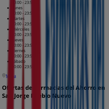
00:00 - 23:59
Lunes
00:00 - 23:59
Martes
00:00 - 23:59
Miércoles
00:00 - 23:59
Jueves
00:00 - 23:59
Viernes
00:00 - 23:59
Sábado
00:00 - 23:59
Mapa
Ofertas de Farmacias del Ahorro en
San Jorge Pueblo Nuevo