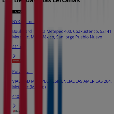
NYX cosmetics
Boulevard Toluca Metepec 400, Coaxustenco, 52141
Metepec, Mex, México, San Jorge Pueblo Nuevo
411 m
Potzollcalli
VIALIDAD METEPEC RESIDENCIAL LAS AMERICAS 284,
Metepec (México)
440 m