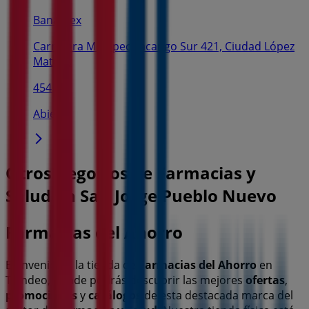
Banamex
Carretera Metepec-zacango Sur 421, Ciudad López
Mateos
454 m
Abierto
Otros negocios de Farmacias y
Salud en San Jorge Pueblo Nuevo
Farmacias del Ahorro
Bienvenido a la tienda de
Farmacias del Ahorro
en
Tiendeo, donde podrás descubrir las mejores
ofertas
,
promociones
y
catálogos
de esta destacada marca del