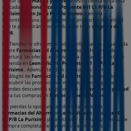
sector de
Farmacias y Salud
. Nuestra tienda física está
ubicada en
Leona Vicario Poniente 801 L1 P/B La
Purisima
,
San Jorge Pueblo Nuevo
, y en ella
encontrarás una amplia gama de productos de calidad
que te permitirán ahorrar durante todo el
agosto de
2026
.
En Tiendeo te ofrecemos toda la información actualizada
sobre
Farmacias del Ahorro
, como los horarios de
apertura, las ofertas exclusivas y la ubicación exacta de
la tienda en
Leona Vicario Poniente 801 L1 P/B La
Purisima
. Además, tendrás acceso a los últimos
catálogos de
Farmacias del Ahorro
, donde podrás
descubrir las promociones más recientes y aprovechar
grandes descuentos en productos de
Farmacias y Salud
para tus compras en
San Jorge Pueblo Nuevo
.
No pierdas la oportunidad de visitar la tienda de
Farmacias del Ahorro
en
Leona Vicario Poniente 801
L1 P/B La Purisima
para disfrutar de una experiencia de
compra completa. Te invitamos a explorar las