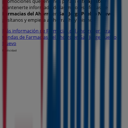
promociones que tenemos para ti este
agosto
y
mantenerte informado de las mejores ofertas de
Farmacias del Ahorro
en
San Jorge Pueblo Nuevo
.
¡Visítanos y empieza a ahorrar hoy mismo!
Más información de Farmacias del Ahorro
Ver otras
tiendas de Farmacias del Ahorro en San Jorge Pueblo
Nuevo
Publicidad