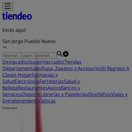
Estás aquí:
San Jorge Pueblo Nuevo
Destacados
Supermercados
Tiendas
Departamentales
Ropa, Zapatos y Accesorios
El Regreso A
Clases
Hogar
Farmacias y
Salud
Electrónica
Ferreterías
Salud y
Belleza
Restaurantes
Autos
Bancos y
Servicios
Deporte
Librerías y Papelerías
Ocio
Niños
Viajes y
Entretenimiento
Ópticas
Publicidad