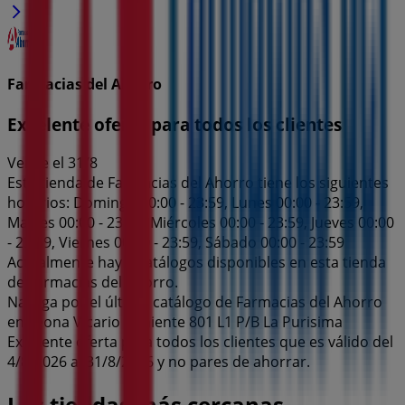
Farmacias del Ahorro
Excelente oferta para todos los clientes
Vence el 31/8
Esta tienda de Farmacias del Ahorro tiene los siguientes
horarios: Domingo 00:00 - 23:59, Lunes 00:00 - 23:59,
Martes 00:00 - 23:59, Miércoles 00:00 - 23:59, Jueves 00:00
- 23:59, Viernes 00:00 - 23:59, Sábado 00:00 - 23:59
Actualmente hay 1 catálogos disponibles en esta tienda
de Farmacias del Ahorro.
Navega por el último catálogo de Farmacias del Ahorro
en Leona Vicario Poniente 801 L1 P/B La Purisima
Excelente oferta para todos los clientes que es válido del
4/8/2026 al 31/8/2026 y no pares de ahorrar.
Las tiendas más cercanas