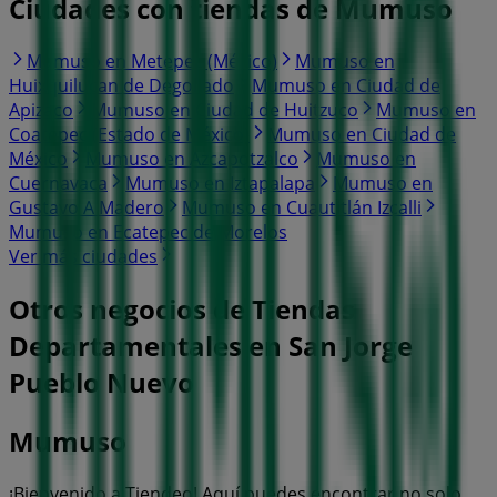
Ciudades con tiendas de Mumuso
Mumuso en Metepec (México)
Mumuso en
Huixquilucan de Degollado
Mumuso en Ciudad de
Apizaco
Mumuso en Ciudad de Huitzuco
Mumuso en
Coatepec (Estado de México)
Mumuso en Ciudad de
México
Mumuso en Azcapotzalco
Mumuso en
Cuernavaca
Mumuso en Iztapalapa
Mumuso en
Gustavo A Madero
Mumuso en Cuautitlán Izcalli
Mumuso en Ecatepec de Morelos
Ver más ciudades
Otros negocios de Tiendas
Departamentales en San Jorge
Pueblo Nuevo
Mumuso
¡Bienvenido a Tiendeo! Aquí puedes encontrar no solo