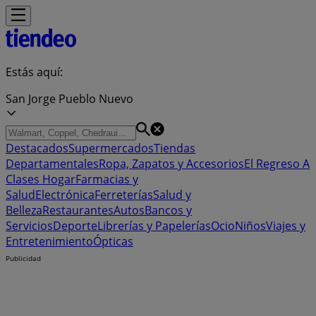
Estás aquí:
San Jorge Pueblo Nuevo
Destacados
Supermercados
Tiendas
Departamentales
Ropa, Zapatos y Accesorios
El Regreso A
Clases
Hogar
Farmacias y
Salud
Electrónica
Ferreterías
Salud y
Belleza
Restaurantes
Autos
Bancos y
Servicios
Deporte
Librerías y Papelerías
Ocio
Niños
Viajes y
Entretenimiento
Ópticas
Publicidad