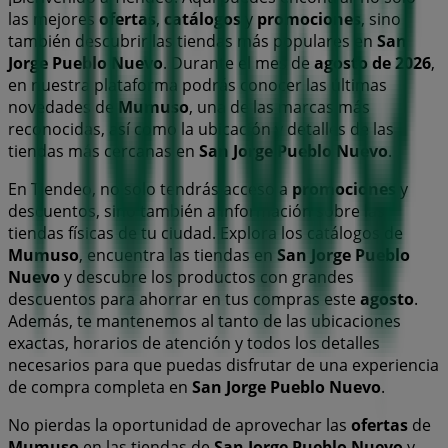
las mejores
ofertas
,
catálogos
y
promociones
, sino
también descubrir las tiendas más populares en
San
Jorge Pueblo Nuevo
. Durante el mes de
agosto de 2026
,
en nuestra plataforma podrás conocer las últimas
novedades de
Mumuso
, una de las marcas más
reconocidas, así como la ubicación y detalles de las
tiendas más cercanas en
San Jorge Pueblo Nuevo
.
En Tiendeo, no solo tendrás acceso a
promociones
y
descuentos, sino también a información sobre las
tiendas físicas de tu ciudad. Explora los catálogos de
Mumuso
, encuentra las tiendas en
San Jorge Pueblo
Nuevo
y descubre los productos con grandes
descuentos para ahorrar en tus compras este
agosto
.
Además, te mantenemos al tanto de las ubicaciones
exactas, horarios de atención y todos los detalles
necesarios para que puedas disfrutar de una experiencia
de compra completa en
San Jorge Pueblo Nuevo
.
No pierdas la oportunidad de aprovechar las
ofertas
de
Mumuso
en las tiendas de
San Jorge Pueblo Nuevo
y