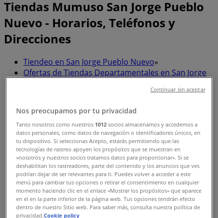
Tiendas Mumuso San Jorge Pueblo
Nuevo - Horarios, Teléfonos y
Direcciones
Tiendeo en San Jorge Pueblo Nuevo
»
Ofertas de Tiendas Departamentales en San Jorge
Pueblo Nuevo
»
Continuar sin aceptar
Mumuso en San Jorge Pueblo Nuevo
»
Nos preocupamos por tu privacidad
Tiendas de Mumuso en San Jorge Pueblo Nuevo
Tanto nosotros como nuestros
1012
socios almacenamos y accedemos a
datos personales, como datos de navegación o identificadores únicos, en
tu dispositivo. Si seleccionas Acepto, estarás permitiendo que las
tecnologías de rastreo apoyen los propósitos que se muestran en
«nosotros y nuestros socios tratamos datos para proporcionar». Si se
Mumuso
deshabilitan los rastreadores, parte del contenido y los anuncios que ves
podrían dejar de ser relevantes para ti. Puedes volver a acceder a este
Blvrd Toluca Metepec 400, Zona Sin Asignación de
menú para cambiar tus opciones o retirar el consentimiento en cualquier
Nombre de Col 1, 52141 Metepec, Méx., San Jorge
momento haciendo clic en el enlace «Mostrar los propósitos» que aparece
Pueblo Nuevo
en el en la parte inferior de la página web. Tus opciones tendrán efecto
dentro de nuestro Sitio web. Para saber más, consulta nuestra política de
privacidad.
Cookie policy
920 m