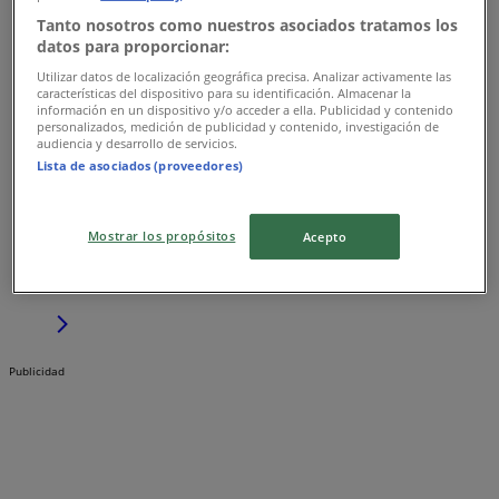
Tanto nosotros como nuestros asociados tratamos los
datos para proporcionar:
Utilizar datos de localización geográfica precisa. Analizar activamente las
características del dispositivo para su identificación. Almacenar la
información en un dispositivo y/o acceder a ella. Publicidad y contenido
personalizados, medición de publicidad y contenido, investigación de
Mumuso
audiencia y desarrollo de servicios.
Lista de asociados (proveedores)
Boulevard Toluca – Metepec Norte No. 400 Col.
Barrio Coaxustenco, Metepec (México)
Mostrar los propósitos
Acepto
954 m
Cerrado
Publicidad