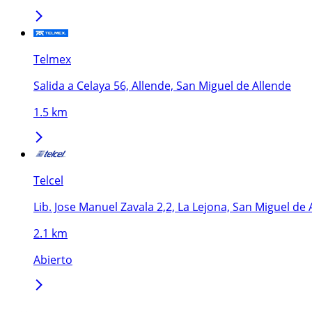
Telmex
Salida a Celaya 56, Allende, San Miguel de Allende
1.5 km
Telcel
Lib. Jose Manuel Zavala 2,2, La Lejona, San Miguel de 
2.1 km
Abierto