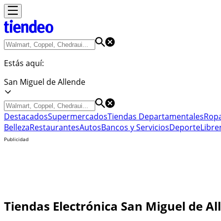
Estás aquí:
San Miguel de Allende
Destacados
Supermercados
Tiendas Departamentales
Ropa
Belleza
Restaurantes
Autos
Bancos y Servicios
Deporte
Libre
Publicidad
Tiendas Electrónica San Miguel de Al