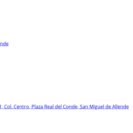
ende
, Col. Centro, Plaza Real del Conde, San Miguel de Allende