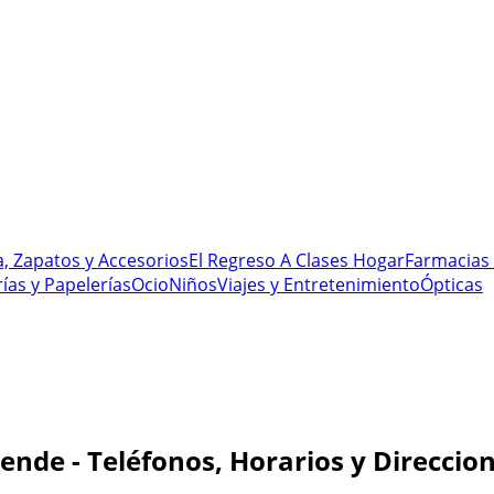
, Zapatos y Accesorios
El Regreso A Clases
Hogar
Farmacias 
rías y Papelerías
Ocio
Niños
Viajes y Entretenimiento
Ópticas
lende - Teléfonos, Horarios y Direccio