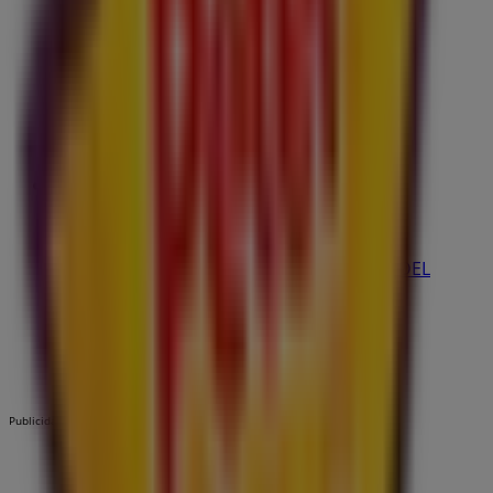
Peter Piper Pizza
AV. LÁZARO CÁRDENAS #1000 COL. VALLE DEL
MIRADOR, Monterrey
11.4 km
Publicidad