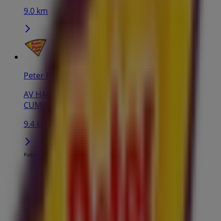
9.0 km
Peter Piper Pizza
AV HACIENDA PEÑUELAS #6769 L. H PLAZA
CUMBRES RESIDENCIAL CUMBRES, Monterrey
9.4 km
Publicidad