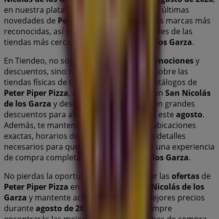
en nuestra plataforma podrás conocer las últimas
novedades de
Peter Piper Pizza
, una de las marcas más
reconocidas, así como la ubicación y detalles de las
tiendas más cercanas en
San Nicolás de los Garza
.
En Tiendeo, no solo tendrás acceso a
promociones
y
descuentos, sino también a información sobre las
tiendas físicas de tu ciudad. Explora los catálogos de
Peter Piper Pizza
, encuentra las tiendas en
San Nicolás
de los Garza
y descubre los productos con grandes
descuentos para ahorrar en tus compras este
agosto
.
Además, te mantenemos al tanto de las ubicaciones
exactas, horarios de atención y todos los detalles
necesarios para que puedas disfrutar de una experiencia
de compra completa en
San Nicolás de los Garza
.
No pierdas la oportunidad de aprovechar las
ofertas
de
Peter Piper Pizza
en las tiendas de
San Nicolás de los
Garza
y mantente actualizado con los mejores precios
durante
agosto de 2026
. En Tiendeo, siempre