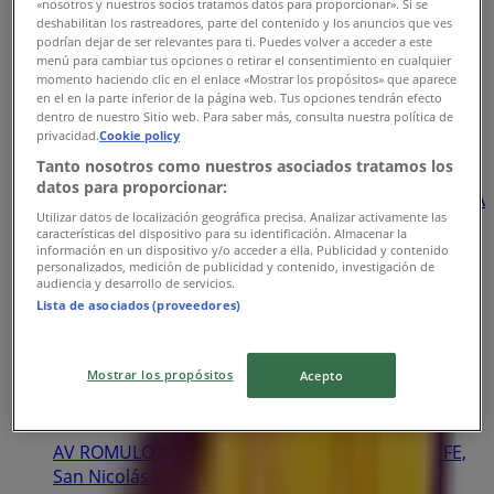
«nosotros y nuestros socios tratamos datos para proporcionar». Si se
2.2 km
deshabilitan los rastreadores, parte del contenido y los anuncios que ves
podrían dejar de ser relevantes para ti. Puedes volver a acceder a este
menú para cambiar tus opciones o retirar el consentimiento en cualquier
momento haciendo clic en el enlace «Mostrar los propósitos» que aparece
en el en la parte inferior de la página web. Tus opciones tendrán efecto
dentro de nuestro Sitio web. Para saber más, consulta nuestra política de
privacidad.
Cookie policy
Peter Piper Pizza
Tanto nosotros como nuestros asociados tratamos los
datos para proporcionar:
AV VICENTE GUERRERO #2500 NTE. PLAZA CENTRIKA
Utilizar datos de localización geográfica precisa. Analizar activamente las
FRACC. CÉNTRIKA, Monterrey
características del dispositivo para su identificación. Almacenar la
información en un dispositivo y/o acceder a ella. Publicidad y contenido
4.4 km
personalizados, medición de publicidad y contenido, investigación de
audiencia y desarrollo de servicios.
Lista de asociados (proveedores)
Mostrar los propósitos
Acepto
Peter Piper Pizza
AV ROMULO GARZA #410 SUB ANCLA 6 COL. LA FE,
San Nicolás de los Garza