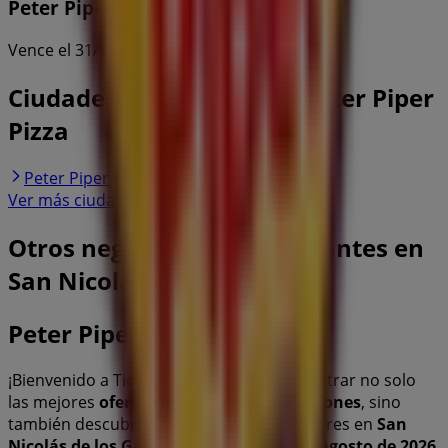
Peter Piper Pizza
Vence el 31/12
Ciudades con tiendas de Peter Piper
Pizza
Peter Piper Pizza en Monterrey
Ver más ciudades
Otros negocios de Restaurantes en
San Nicolás de los Garza
Peter Piper Pizza
¡Bienvenido a Tiendeo! Aquí puedes encontrar no solo
las mejores
ofertas
,
catálogos
y
promociones
, sino
también descubrir las tiendas más populares en
San
Nicolás de los Garza
. Durante el mes de
agosto de 2026
,