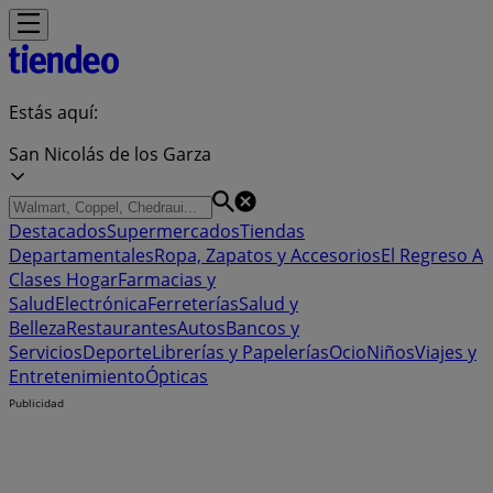
Estás aquí:
San Nicolás de los Garza
Destacados
Supermercados
Tiendas
Departamentales
Ropa, Zapatos y Accesorios
El Regreso A
Clases
Hogar
Farmacias y
Salud
Electrónica
Ferreterías
Salud y
Belleza
Restaurantes
Autos
Bancos y
Servicios
Deporte
Librerías y Papelerías
Ocio
Niños
Viajes y
Entretenimiento
Ópticas
Publicidad