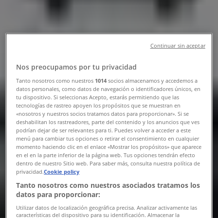
Continuar sin aceptar
Chevrolet
Nos preocupamos por tu privacidad
Tanto nosotros como nuestros
1014
socios almacenamos y accedemos a
Ofertas Chevrolet
datos personales, como datos de navegación o identificadores únicos, en
tu dispositivo. Si seleccionas Acepto, estarás permitiendo que las
tecnologías de rastreo apoyen los propósitos que se muestran en
Vence el 17/8
«nosotros y nuestros socios tratamos datos para proporcionar». Si se
deshabilitan los rastreadores, parte del contenido y los anuncios que ves
podrían dejar de ser relevantes para ti. Puedes volver a acceder a este
menú para cambiar tus opciones o retirar el consentimiento en cualquier
momento haciendo clic en el enlace «Mostrar los propósitos» que aparece
Chevrolet
en el en la parte inferior de la página web. Tus opciones tendrán efecto
dentro de nuestro Sitio web. Para saber más, consulta nuestra política de
privacidad.
Cookie policy
Ficha tecnica captiva 2026 v2
Tanto nosotros como nuestros asociados tratamos los
datos para proporcionar:
Vence el 31/12
1.9 km - San Pedro Garza García
Utilizar datos de localización geográfica precisa. Analizar activamente las
características del dispositivo para su identificación. Almacenar la