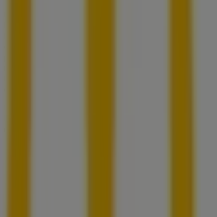
No pierdas la oportunidad de visitar la tienda de
McDonald's
en
Av. Manuel Gómez Morin Lote No. 71
Manzana 62,
para disfrutar de una experiencia de
compra completa. Te invitamos a explorar las
promociones que tenemos para ti este
agosto
y
mantenerte informado de las mejores ofertas de
McDonald's
en
San Pedro Garza García
. ¡Visítanos y
empieza a ahorrar hoy mismo!
Más información de McDonald's
Ver otras tiendas de
McDonald's en San Pedro Garza García
Publicidad