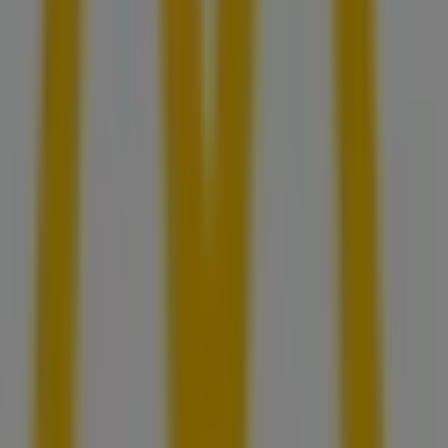
60 m
BBVA Bancomer
REFORMA OTE NO 102, San Pedro Garza García
74 m
BBVA Bancomer
AV JUAREZ NO 400, San Pedro Garza García
109 m