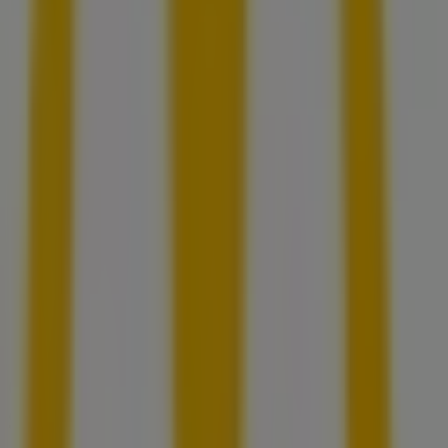
Farmacias Benavides
Juarez Nte, 342, San Pedro Garza García
109 m
Abierto
BBVA Bancomer
LIBERTAD NO 102, San Pedro Garza García
112 m
Otros negocios de Restaurantes en
San Pedro Garza García