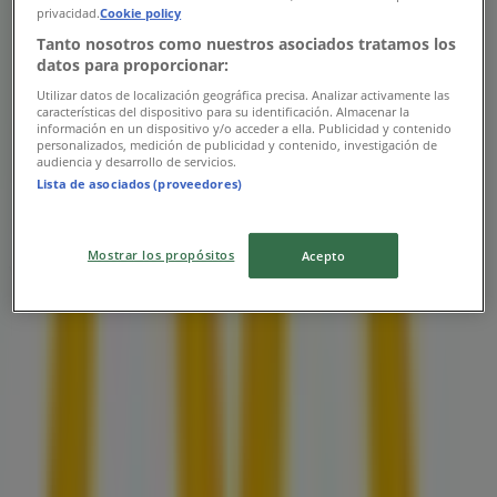
Garza García
privacidad.
Cookie policy
Tanto nosotros como nuestros asociados tratamos los
datos para proporcionar:
Utilizar datos de localización geográfica precisa. Analizar activamente las
características del dispositivo para su identificación. Almacenar la
información en un dispositivo y/o acceder a ella. Publicidad y contenido
personalizados, medición de publicidad y contenido, investigación de
audiencia y desarrollo de servicios.
McDonald's
Lista de asociados (proveedores)
Promo
Mostrar los propósitos
Acepto
Vence mañana
Las tiendas más cercanas
OXXO
Reforma Ote. 102, San Pedro Garza García