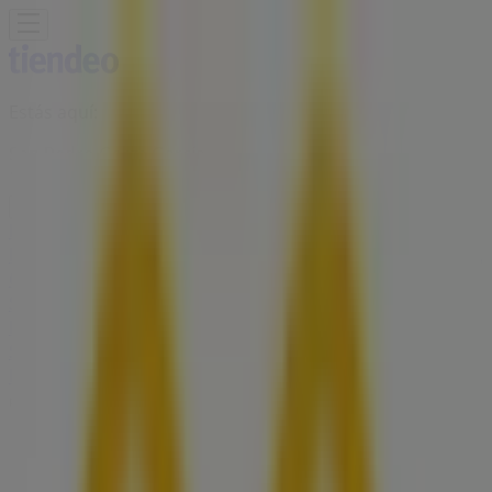
Estás aquí:
San Pedro Garza García
Destacados
Supermercados
Tiendas
Departamentales
Ropa, Zapatos y Accesorios
El Regreso A
Clases
Hogar
Farmacias y
Salud
Electrónica
Ferreterías
Salud y
Belleza
Restaurantes
Autos
Bancos y
Servicios
Deporte
Librerías y Papelerías
Ocio
Niños
Viajes y
Entretenimiento
Ópticas
Publicidad