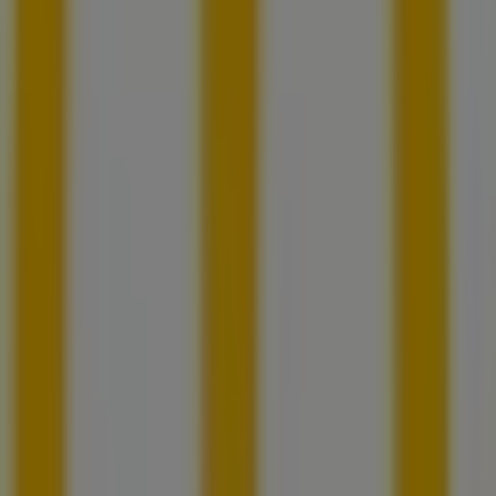
Tiendeo forma parte de Shopfully, la empresa
tecnológica que está reinventando las compras locales
en todo el mundo.
Tiendeo
¿Qué hacemos?
Soluciones para empresas
Noticias y prensa
Trabaja con nosotros
Contáctanos
Contacto comercial y de marketing
Tienda mal colocada en el mapa