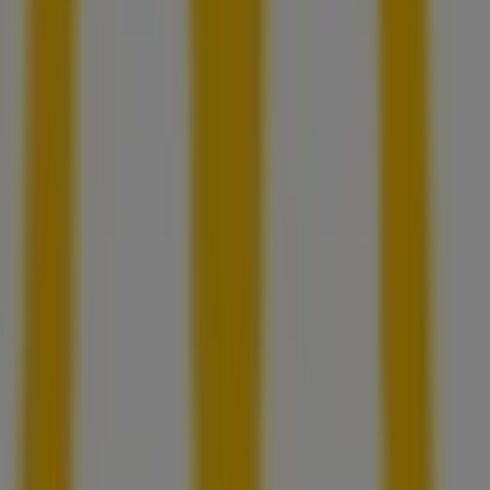
McDonald's
Bienvenido a la tienda de
McDonald's
en Tiendeo, donde
podrás descubrir las mejores
ofertas
,
promociones
y
catálogos
de esta destacada marca del sector de
Restaurantes
. Nuestra tienda física está ubicada en
Av.
Manuel Gómez Morin Lote No. 71 Manzana 62,
,
San
Pedro Garza García
, y en ella encontrarás una amplia
gama de productos de calidad que te permitirán ahorrar
durante todo el
agosto de 2026
.
En Tiendeo te ofrecemos toda la información actualizada
sobre
McDonald's
, como los horarios de apertura, las
ofertas exclusivas y la ubicación exacta de la tienda en
Av. Manuel Gómez Morin Lote No. 71 Manzana 62,
.
Además, tendrás acceso a los últimos catálogos de
McDonald's
, donde podrás descubrir las promociones
más recientes y aprovechar grandes descuentos en
productos de
Restaurantes
para tus compras en
San
Pedro Garza García
.