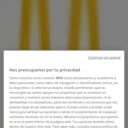
Sucursal McDonald's | Av. Manuel
Gómez Morin Lote No. 71 Manzana
62, , San Pedro Garza García -
Teléfonos, Horarios y Promociones
Tiendeo en San Pedro Garza García
»
Ofertas de Restaurantes en San Pedro Garza García
Continuar sin aceptar
»
Nos preocupamos por tu privacidad
McDonald's en San Pedro Garza García
»
Tanto nosotros como nuestros
1012
socios almacenamos y accedemos a
datos personales, como datos de navegación o identificadores únicos, en
McDonald's | Av. Manuel Gómez Morin Lote No. 71
tu dispositivo. Si seleccionas Acepto, estarás permitiendo que las
Manzana 62,
tecnologías de rastreo apoyen los propósitos que se muestran en
«nosotros y nuestros socios tratamos datos para proporcionar». Si se
Mapa
deshabilitan los rastreadores, parte del contenido y los anuncios que ves
Mapa
podrían dejar de ser relevantes para ti. Puedes volver a acceder a este
menú para cambiar tus opciones o retirar el consentimiento en cualquier
momento haciendo clic en el enlace «Mostrar los propósitos» que aparece
Ofertas de McDonald's en San Pedro
en el en la parte inferior de la página web. Tus opciones tendrán efecto
dentro de nuestro Sitio web. Para saber más, consulta nuestra política de