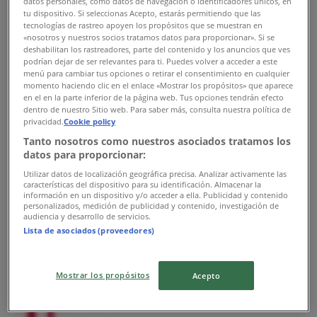
datos personales, como datos de navegación o identificadores únicos, en
00:00 - 23:59
tu dispositivo. Si seleccionas Acepto, estarás permitiendo que las
Martes
tecnologías de rastreo apoyen los propósitos que se muestran en
00:00 - 23:59
«nosotros y nuestros socios tratamos datos para proporcionar». Si se
deshabilitan los rastreadores, parte del contenido y los anuncios que ves
Miércoles
podrían dejar de ser relevantes para ti. Puedes volver a acceder a este
00:00 - 23:59
menú para cambiar tus opciones o retirar el consentimiento en cualquier
Jueves
momento haciendo clic en el enlace «Mostrar los propósitos» que aparece
en el en la parte inferior de la página web. Tus opciones tendrán efecto
00:00 - 23:59
dentro de nuestro Sitio web. Para saber más, consulta nuestra política de
Viernes
privacidad.
Cookie policy
00:00 - 23:59
Tanto nosotros como nuestros asociados tratamos los
Sábado
datos para proporcionar:
00:00 - 23:59
Utilizar datos de localización geográfica precisa. Analizar activamente las
características del dispositivo para su identificación. Almacenar la
Mapa
información en un dispositivo y/o acceder a ella. Publicidad y contenido
personalizados, medición de publicidad y contenido, investigación de
audiencia y desarrollo de servicios.
Abierto
Hasta las 23:59
Lista de asociados (proveedores)
Domingo
Mostrar los propósitos
Acepto
00:00 - 23:59
Lunes
00:00 - 23:59