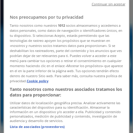
785 m
Continuar sin aceptar
Nos preocupamos por tu privacidad
Tanto nosotros como nuestros
1012
socios almacenamos y accedemos a
Grupo Financiero Inbursa
datos personales, como datos de navegación o identificadores únicos, en
tu dispositivo. Si seleccionas Acepto, estarás permitiendo que las
Av. Hidalgo No. 3205 Col. Guadalupe, Tampico
tecnologías de rastreo apoyen los propósitos que se muestran en
«nosotros y nuestros socios tratamos datos para proporcionar». Si se
(Tamaulipas)
deshabilitan los rastreadores, parte del contenido y los anuncios que ves
podrían dejar de ser relevantes para ti. Puedes volver a acceder a este
1.0 km
menú para cambiar tus opciones o retirar el consentimiento en cualquier
momento haciendo clic en el enlace «Mostrar los propósitos» que aparece
Cerrado
en el en la parte inferior de la página web. Tus opciones tendrán efecto
dentro de nuestro Sitio web. Para saber más, consulta nuestra política de
privacidad.
Cookie policy
Tanto nosotros como nuestros asociados tratamos los
datos para proporcionar:
Grupo Financiero Inbursa
Utilizar datos de localización geográfica precisa. Analizar activamente las
características del dispositivo para su identificación. Almacenar la
Av. Hidalgo No.5100 Col. Lomas De Rosales,
información en un dispositivo y/o acceder a ella. Publicidad y contenido
Tampico (Tamaulipas)
personalizados, medición de publicidad y contenido, investigación de
audiencia y desarrollo de servicios.
Lista de asociados (proveedores)
1.8 km