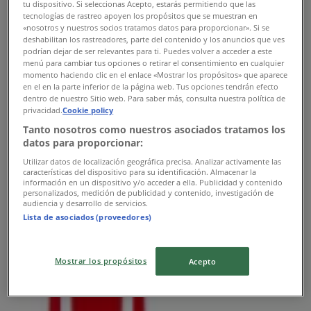
tu dispositivo. Si seleccionas Acepto, estarás permitiendo que las
tecnologías de rastreo apoyen los propósitos que se muestran en
«nosotros y nuestros socios tratamos datos para proporcionar». Si se
Domingo
deshabilitan los rastreadores, parte del contenido y los anuncios que ves
08:00 - 10:00
podrían dejar de ser relevantes para ti. Puedes volver a acceder a este
menú para cambiar tus opciones o retirar el consentimiento en cualquier
Lunes
momento haciendo clic en el enlace «Mostrar los propósitos» que aparece
09:00 - 03:00
en el en la parte inferior de la página web. Tus opciones tendrán efecto
Martes
dentro de nuestro Sitio web. Para saber más, consulta nuestra política de
privacidad.
Cookie policy
09:00 - 03:00
Miércoles
Tanto nosotros como nuestros asociados tratamos los
datos para proporcionar:
09:00 - 03:00
Jueves
Utilizar datos de localización geográfica precisa. Analizar activamente las
características del dispositivo para su identificación. Almacenar la
09:00 - 03:00
información en un dispositivo y/o acceder a ella. Publicidad y contenido
Viernes
personalizados, medición de publicidad y contenido, investigación de
audiencia y desarrollo de servicios.
09:00 - 03:00
Lista de asociados (proveedores)
Sábado
08:00 - 10:00
Mapa
Mostrar los propósitos
Acepto
Cerrado