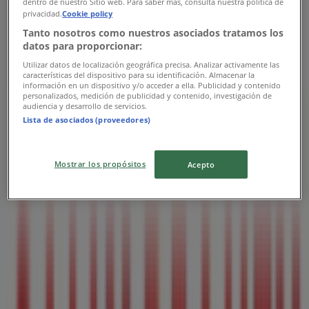
dentro de nuestro Sitio web. Para saber más, consulta nuestra política de
privacidad.
Cookie policy
Tanto nosotros como nuestros asociados tratamos los
datos para proporcionar:
Sally Beauty
Utilizar datos de localización geográfica precisa. Analizar activamente las
características del dispositivo para su identificación. Almacenar la
Ofertas Sally Beauty
información en un dispositivo y/o acceder a ella. Publicidad y contenido
personalizados, medición de publicidad y contenido, investigación de
audiencia y desarrollo de servicios.
Vence el 16/8
Lista de asociados (proveedores)
Las tiendas más cercanas
Mostrar los propósitos
Acepto
Colchas Concord
Calle Zaragoza Pte. #138 Calle Durango Nte. y Calle
Puebla Nte. Tepic Centro Tepic, Nayarit, Tepic
274 m