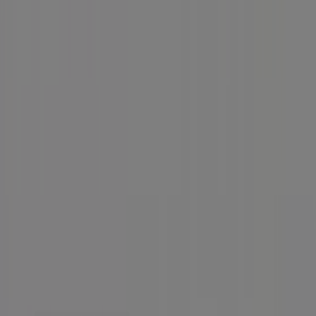
Contacto comercial y de marketing
Tienda mal colocada en el mapa
Notificar un folleto
¿Encontraste un problema en la web o en la
aplicación?
Índices
Marcas
Marcas locales
Negocios
Negocios cercanos
Productos
Productos locales
Ciudades
Descargar la app Tiendeo