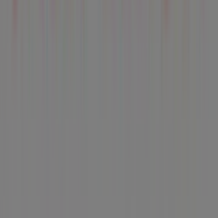
Tiendeo forma parte de Shopfully, la empresa
tecnológica que está reinventando las compras locales
en todo el mundo.
Tiendeo
¿Qué hacemos?
Soluciones para empresas
Noticias y prensa
Trabaja con nosotros
Contáctanos