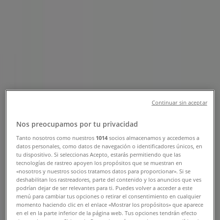
Tienda Sally Beauty | Boulevard
Luis Donaldo Colosio 680, Tepic -
Teléfonos, Horarios y Promociones
Tiendeo en Tepic
»
Ofertas de Salud y Belleza en Tepic
»
Continuar sin aceptar
Sally Beauty en Tepic
»
Nos preocupamos por tu privacidad
Sally Beauty | Boulevard Luis Donaldo Colosio 680
Tanto nosotros como nuestros
1014
socios almacenamos y accedemos a
Mapa
311-219-4720
Galerías San Juan Del Río
datos personales, como datos de navegación o identificadores únicos, en
tu dispositivo. Si seleccionas Acepto, estarás permitiendo que las
Mapa
311-219-4720
Galerías San Juan Del Río
tecnologías de rastreo apoyen los propósitos que se muestran en
«nosotros y nuestros socios tratamos datos para proporcionar». Si se
Ofertas de Sally Beauty en Tepic
deshabilitan los rastreadores, parte del contenido y los anuncios que ves
podrían dejar de ser relevantes para ti. Puedes volver a acceder a este
menú para cambiar tus opciones o retirar el consentimiento en cualquier
momento haciendo clic en el enlace «Mostrar los propósitos» que aparece
en el en la parte inferior de la página web. Tus opciones tendrán efecto