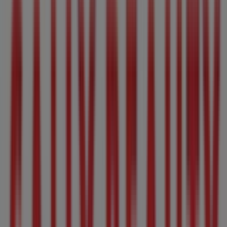
Western Union
Av Victoria 62 Pte, Tepic
309 m
Abierto
Coppel
Av. Victoria #62 Pte. Col. Centro. Entre Veracruz y
Pedraza, Tepic
317 m
Abierto