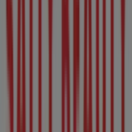
Otros negocios de Salud y Belleza en
Tepic
Sally Beauty
Bienvenido a la tienda de
Sally Beauty
en Tiendeo,
donde podrás descubrir las mejores
ofertas
,
promociones
y
catálogos
de esta destacada marca del
sector de
Salud y Belleza
. Nuestra tienda física está
ubicada en
Boulevard Luis Donaldo Colosio 680
,
Tepic
,
y en ella encontrarás una amplia gama de productos de
calidad que te permitirán ahorrar durante todo el
agosto de 2026
.
En Tiendeo te ofrecemos toda la información actualizada
sobre
Sally Beauty
, como los horarios de apertura, las
ofertas exclusivas y la ubicación exacta de la tienda en
Boulevard Luis Donaldo Colosio 680
. Además, tendrás