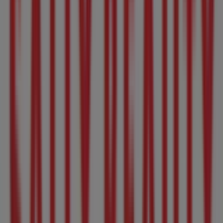
Western Union
Puebla 45 Nte, Tepic
337 m
Abierto
RAC
Veracruz, 339, Tepic
338 m
Cerrado