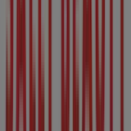
acceso a los últimos catálogos de
Sally Beauty
, donde
podrás descubrir las promociones más recientes y
aprovechar grandes descuentos en productos de
Salud
y Belleza
para tus compras en
Tepic
.
No pierdas la oportunidad de visitar la tienda de
Sally
Beauty
en
Boulevard Luis Donaldo Colosio 680
para
disfrutar de una experiencia de compra completa. Te
invitamos a explorar las promociones que tenemos para
ti este
agosto
y mantenerte informado de las mejores
ofertas de
Sally Beauty
en
Tepic
. ¡Visítanos y empieza a
ahorrar hoy mismo!
Más información de Sally Beauty
Ver otras tiendas de
Sally Beauty en Tepic
Publicidad