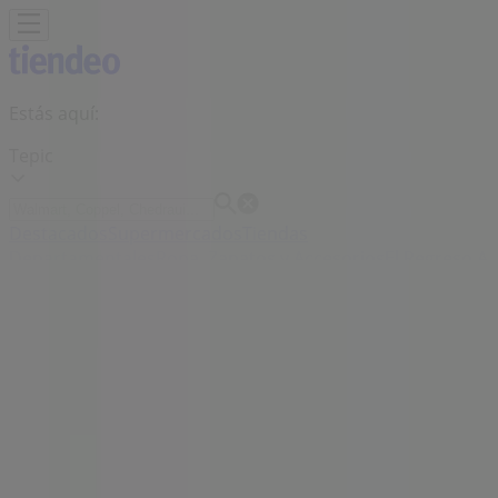
Estás aquí:
Tepic
Destacados
Supermercados
Tiendas
Departamentales
Ropa, Zapatos y Accesorios
El Regreso A
Clases
Hogar
Farmacias y
Salud
Electrónica
Ferreterías
Salud y
Belleza
Restaurantes
Autos
Bancos y
Servicios
Deporte
Librerías y Papelerías
Ocio
Niños
Viajes y
Entretenimiento
Ópticas
Publicidad