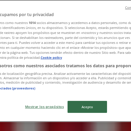
Con
cupamos por tu privacidad
ros como nuestros
1014
socios almacenamos y accedemos a datos personales, como d
 identificadores únicos, en tu dispositivo. Si seleccionas Acepto, estarás permitiendo 
de rastreo apoyen los propósitos que se muestran en «nosotros y nuestros socios trat
ionar». Si se deshabilitan los rastreadores, parte del contenido y los anuncios que ves
antes para ti. Puedes volver a acceder a este menú para cambiar tus opciones o retirar e
to en cualquier momento haciendo clic en el enlace «Mostrar los propósitos» que apar
or de la página web. Tus opciones tendrán efecto dentro de nuestro Sitio web. Para sab
stra política de privacidad.
Cookie policy
sotros como nuestros asociados tratamos los datos para proporc
s de localización geográfica precisa. Analizar activamente las características del disposit
ón. Almacenar la información en un dispositivo y/o acceder a ella. Publicidad y conteni
os, medición de publicidad y contenido, investigación de audiencia y desarrollo de ser
ociados (proveedores)
Mostrar los propósitos
Acepto