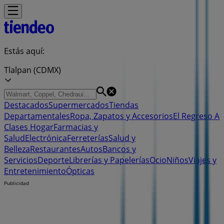
Estás aquí:
Tlalpan (CDMX)
Destacados
Supermercados
Tiendas
Departamentales
Ropa, Zapatos y Accesorios
El Regreso A
Clases
Hogar
Farmacias y
Salud
Electrónica
Ferreterías
Salud y
Belleza
Restaurantes
Autos
Bancos y
Servicios
Deporte
Librerías y Papelerías
Ocio
Niños
Viajes y
Entretenimiento
Ópticas
Publicidad