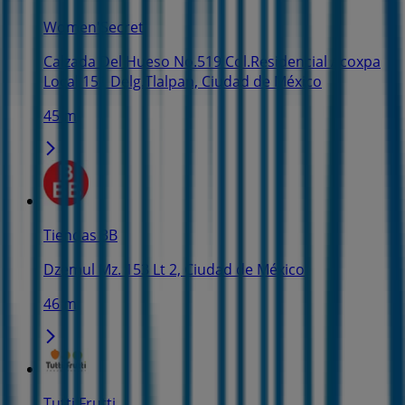
Women'Secret
Calzada Del Hueso No.519 Col.Residencial Acoxpa
Local 151 Delg.Tlalpan, Ciudad de México
45 m
Tiendas 3B
Dzemul Mz. 153 Lt 2, Ciudad de México
46 m
Tutti Frutti