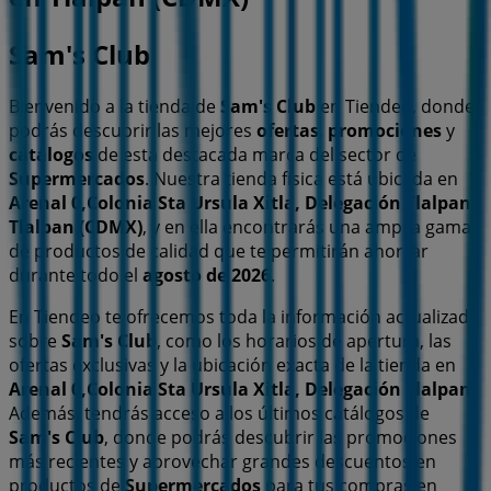
Sam's Club
Bienvenido a la tienda de
Sam's Club
en Tiendeo, donde
podrás descubrir las mejores
ofertas
,
promociones
y
catálogos
de esta destacada marca del sector de
Supermercados
. Nuestra tienda física está ubicada en
Arenal 0,Colonia Sta Ursula Xitla, Delegación Tlalpan
,
Tlalpan (CDMX)
, y en ella encontrarás una amplia gama
de productos de calidad que te permitirán ahorrar
durante todo el
agosto de 2026
.
En Tiendeo te ofrecemos toda la información actualizada
sobre
Sam's Club
, como los horarios de apertura, las
ofertas exclusivas y la ubicación exacta de la tienda en
Arenal 0,Colonia Sta Ursula Xitla, Delegación Tlalpan
.
Además, tendrás acceso a los últimos catálogos de
Sam's Club
, donde podrás descubrir las promociones
más recientes y aprovechar grandes descuentos en
productos de
Supermercados
para tus compras en