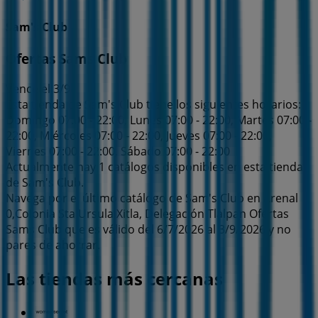
Sam's Club
Ofertas Sams Club
Vence el 3/9
Esta tienda de Sam's Club tiene los siguientes horarios:
Domingo 07:00 - 22:00, Lunes 07:00 - 22:00, Martes 07:00 -
22:00, Miércoles 07:00 - 22:00, Jueves 07:00 - 22:00,
Viernes 07:00 - 22:00, Sábado 07:00 - 22:00
Actualmente hay 1 catálogos disponibles en esta tienda
de Sam's Club.
Navega por el último catálogo de Sam's Club en Arenal
0,Colonia Sta Ursula Xitla, Delegación Tlalpan Ofertas
Sams Club que es válido del 6/7/2026 al 3/9/2026 y no
pares de ahorrar.
Las tiendas más cercanas