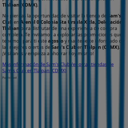
Tlalpan (CDMX)
.
No pierdas la oportunidad de visitar la tienda de
Sam's
Club
en
Arenal 0,Colonia Sta Ursula Xitla, Delegación
Tlalpan
para disfrutar de una experiencia de compra
completa. Te invitamos a explorar las promociones que
tenemos para ti este
agosto
y mantenerte informado de
las mejores ofertas de
Sam's Club
en
Tlalpan (CDMX)
.
¡Visítanos y empieza a ahorrar hoy mismo!
Más información de Sam's Club
Ver otras tiendas de
Sam's Club en Tlalpan (CDMX)
Publicidad