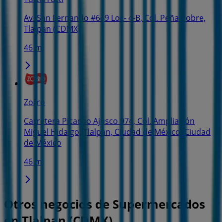
Av. San Fernando #649 Loc- 4-B, Col. Peña Pobre,
Tlalpan (CDMX)
46 m
Zorro
Carretera Picacho Ajusco 974, Col. Ampliación
Miguel Hidalgo, Tlalpan, Ciudad de México, Ciudad
de México
46 m
Otros negocios de Supermercados
en Tlalpan (CDMX)