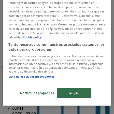
07:00 - 22:00
tecnologías de rastreo apoyen los propósitos que se muestran en
«nosotros y nuestros socios tratamos datos para proporcionar». Si se
Martes
deshabilitan los rastreadores, parte del contenido y los anuncios que ves
07:00 - 22:00
podrían dejar de ser relevantes para ti. Puedes volver a acceder a este
Miércoles
menú para cambiar tus opciones o retirar el consentimiento en cualquier
07:00 - 22:00
momento haciendo clic en el enlace «Mostrar los propósitos» que aparece
en el en la parte inferior de la página web. Tus opciones tendrán efecto
Jueves
dentro de nuestro Sitio web. Para saber más, consulta nuestra política de
07:00 - 22:00
privacidad.
Cookie policy
Viernes
Tanto nosotros como nuestros asociados tratamos los
07:00 - 22:00
datos para proporcionar:
Sábado
Utilizar datos de localización geográfica precisa. Analizar activamente las
07:00 - 22:00
características del dispositivo para su identificación. Almacenar la
información en un dispositivo y/o acceder a ella. Publicidad y contenido
Mapa
(01) 55 59203457
personalizados, medición de publicidad y contenido, investigación de
audiencia y desarrollo de servicios.
Lista de asociados (proveedores)
Abierto
Hasta las 22:00
Mostrar los propósitos
Acepto
Domingo
07:00 - 22:00
Lunes
07:00 - 22:00