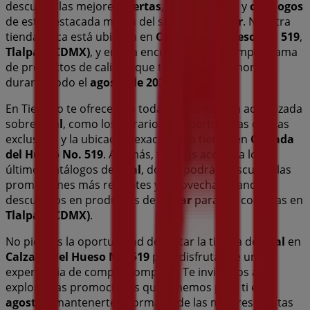
descubrir las mejores
ofertas
,
promociones
y
catálogos
de esta destacada marca del sector de
Hogar
. Nuestra
tienda física está ubicada en
Calzada del Hueso No. 519
,
Tlalpan (CDMX)
, y en ella encontrarás una amplia gama
de productos de calidad que te permitirán ahorrar
durante todo el
agosto de 2026
.
En Tiendeo te ofrecemos toda la información actualizada
sobre
T-fal
, como los horarios de apertura, las ofertas
exclusivas y la ubicación exacta de la tienda en
Calzada
del Hueso No. 519
. Además, tendrás acceso a los
últimos catálogos de
T-fal
, donde podrás descubrir las
promociones más recientes y aprovechar grandes
descuentos en productos de
Hogar
para tus compras en
Tlalpan (CDMX)
.
No pierdas la oportunidad de visitar la tienda de
T-fal
en
Calzada del Hueso No. 519
para disfrutar de una
experiencia de compra completa. Te invitamos a
explorar las promociones que tenemos para ti este
agosto
y mantenerte informado de las mejores ofertas