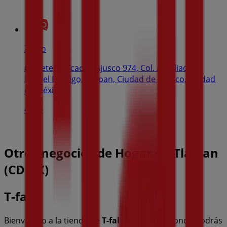
Zorro
Carretera Picacho Ajusco 974, Col. Ampliación
Miguel Hidalgo, Tlalpan, Ciudad de México, Ciudad
de México
46 m
Otros negocios de Hogar en Tlalpan
(CDMX)
T-fal
Bienvenido a la tienda de
T-fal
en Tiendeo, donde podrás