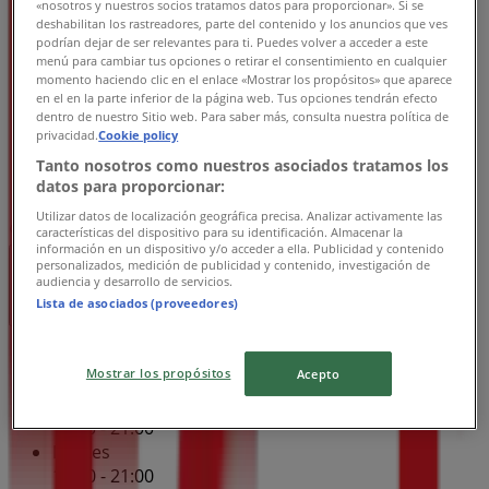
«nosotros y nuestros socios tratamos datos para proporcionar». Si se
Miércoles
deshabilitan los rastreadores, parte del contenido y los anuncios que ves
podrían dejar de ser relevantes para ti. Puedes volver a acceder a este
11:00 - 21:00
menú para cambiar tus opciones o retirar el consentimiento en cualquier
Jueves
momento haciendo clic en el enlace «Mostrar los propósitos» que aparece
11:00 - 21:00
en el en la parte inferior de la página web. Tus opciones tendrán efecto
Viernes
dentro de nuestro Sitio web. Para saber más, consulta nuestra política de
privacidad.
Cookie policy
11:00 - 21:00
Tanto nosotros como nuestros asociados tratamos los
Sábado
datos para proporcionar:
11:00 - 21:00
Utilizar datos de localización geográfica precisa. Analizar activamente las
Mapa
características del dispositivo para su identificación. Almacenar la
información en un dispositivo y/o acceder a ella. Publicidad y contenido
personalizados, medición de publicidad y contenido, investigación de
Abierto
Hasta las 21:00
audiencia y desarrollo de servicios.
Lista de asociados (proveedores)
Domingo
Mostrar los propósitos
Acepto
11:00 - 21:00
Lunes
11:00 - 21:00
Martes
11:00 - 21:00