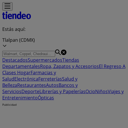
Estás aquí:
Tlalpan (CDMX)
Destacados
Supermercados
Tiendas
Departamentales
Ropa, Zapatos y Accesorios
El Regreso A
Clases
Hogar
Farmacias y
Salud
Electrónica
Ferreterías
Salud y
Belleza
Restaurantes
Autos
Bancos y
Servicios
Deporte
Librerías y Papelerías
Ocio
Niños
Viajes y
Entretenimiento
Ópticas
Publicidad