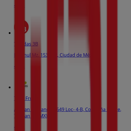
45 m
Tiendas 3B
Dzemul Mz. 153 Lt 2, Ciudad de México
46 m
Tutti Frutti
Av. San Fernando #649 Loc- 4-B, Col. Peña Pobre,
Tlalpan (CDMX)
46 m