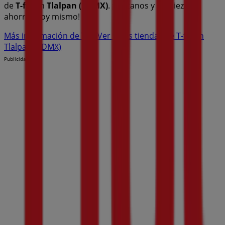
de
T-fal
en
Tlalpan (CDMX)
. ¡Visítanos y empieza a
ahorrar hoy mismo!
Más información de T-fal
Ver otras tiendas de T-fal en
Tlalpan (CDMX)
Publicidad