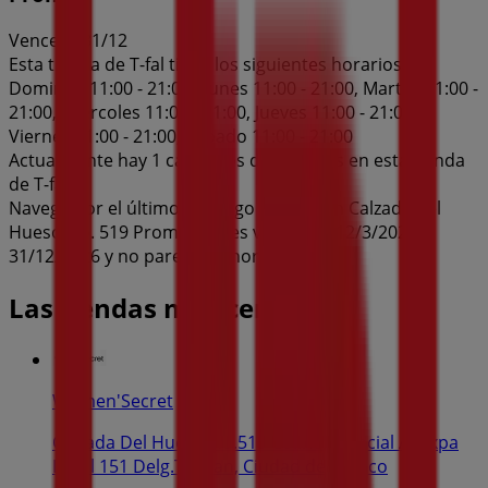
Vence el 31/12
Esta tienda de T-fal tiene los siguientes horarios:
Domingo 11:00 - 21:00, Lunes 11:00 - 21:00, Martes 11:00 -
21:00, Miércoles 11:00 - 21:00, Jueves 11:00 - 21:00,
Viernes 11:00 - 21:00, Sábado 11:00 - 21:00
Actualmente hay 1 catálogos disponibles en esta tienda
de T-fal.
Navega por el último catálogo de T-fal en Calzada del
Hueso No. 519 Promo que es válido del 12/3/2026 al
31/12/2026 y no pares de ahorrar.
Las tiendas más cercanas
Women'Secret
Calzada Del Hueso No.519 Col.Residencial Acoxpa
Local 151 Delg.Tlalpan, Ciudad de México