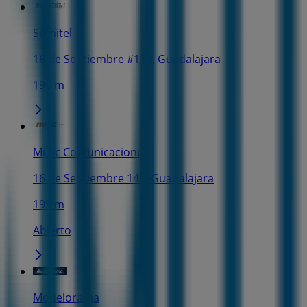
Sumitel
16 de Septiembre #130, Guadalajara
190 m
Mi pc Comunicaciones
16 de Septiembre 140, Guadalajara
199 m
Abierto
Modelorama