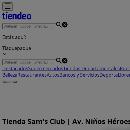
Estás aquí:
Tlaquepaque
Destacados
Supermercados
Tiendas Departamentales
Ropa
Belleza
Restaurantes
Autos
Bancos y Servicios
Deporte
Libre
Publicidad
Tienda Sam's Club | Av. Niños Héroe