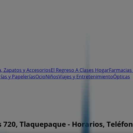
, Zapatos y Accesorios
El Regreso A Clases
Hogar
Farmacias 
rías y Papelerías
Ocio
Niños
Viajes y Entretenimiento
Ópticas
s 720, Tlaquepaque - Horarios, Teléfo