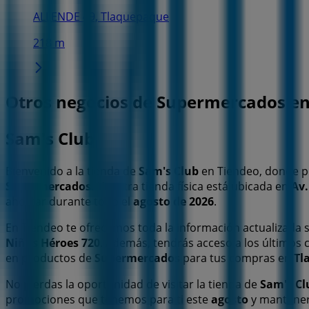
ALLENDE 49, Tlaquepaque
218 m
Otros negocios de Supermercados e
Sam's Club
Bienvenido a la tienda de
Sam's Club
en Tiendeo, donde p
Supermercados
. Nuestra tienda física está ubicada en
Av.
ahorrar durante todo el
agosto de 2026
.
En Tiendeo te ofrecemos toda la información actualizada
Niños Héroes 720
. Además, tendrás acceso a los últimos 
en productos de
Supermercados
para tus compras en
Tl
No pierdas la oportunidad de visitar la tienda de
Sam's Cl
promociones que tenemos para ti este
agosto
y mantener