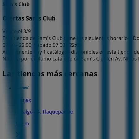
Sam's Club
Ofertas Sams Club
Vence el 3/9
Esta tienda de Sam's Club tiene los siguientes horarios: Dom
07:00 - 22:00, Sábado 07:00 - 22:00
Actualmente hay 1 catálogos disponibles en esta tienda d
Navega por el último catálogo de Sam's Club en Av. Niños 
Las tiendas más cercanas
Comex
Hidalgo 44, Tlaquepaque
175 m