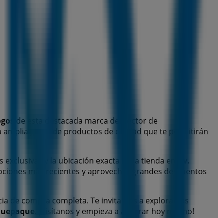
ogos
de esta destacada marca del sector de
na amplia gama de productos de calidad que te permitirán
s exclusivas y la ubicación exacta de la tienda en
Av.
ociones más recientes y aprovechar grandes descuentos
cia de compra completa. Te invitamos a explorar las
quepaque
. ¡Visítanos y empieza a ahorrar hoy mismo!