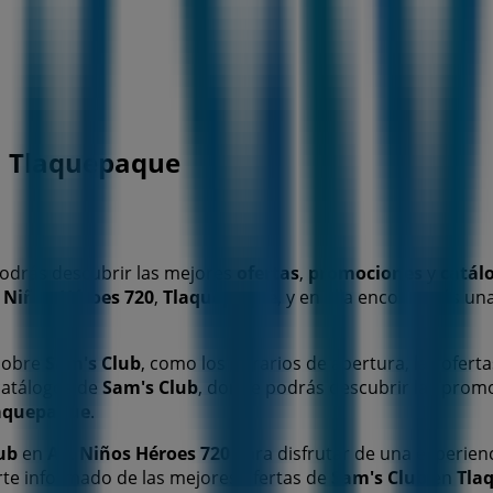
n Tlaquepaque
odrás descubrir las mejores
ofertas
,
promociones
y
catál
 Niños Héroes 720
,
Tlaquepaque
, y en ella encontrarás u
 sobre
Sam's Club
, como los horarios de apertura, las oferta
catálogos de
Sam's Club
, donde podrás descubrir las prom
aquepaque
.
ub
en
Av. Niños Héroes 720
para disfrutar de una experien
te informado de las mejores ofertas de
Sam's Club
en
Tla