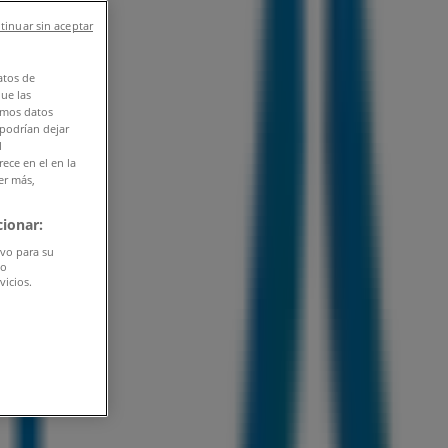
tinuar sin aceptar
atos de
que las
amos datos
 podrían dejar
l
ece en el en la
er más,
ionar:
ivo para su
do
vicios.