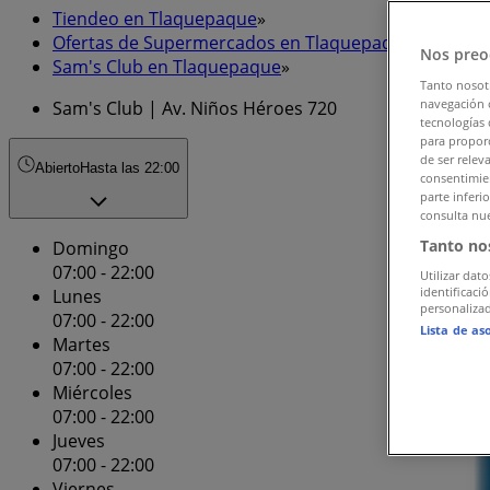
Tiendeo en Tlaquepaque
»
Ofertas de Supermercados en Tlaquepaque
»
Nos preo
Sam's Club en Tlaquepaque
»
Tanto nosot
navegación o
Sam's Club | Av. Niños Héroes 720
tecnologías 
para proporc
de ser relev
Abierto
Hasta las 22:00
consentimien
parte inferi
consulta nue
Tanto no
Domingo
07:00 - 22:00
Utilizar dato
identificaci
Lunes
personalizad
07:00 - 22:00
Lista de as
Martes
07:00 - 22:00
Miércoles
07:00 - 22:00
Jueves
07:00 - 22:00
Viernes