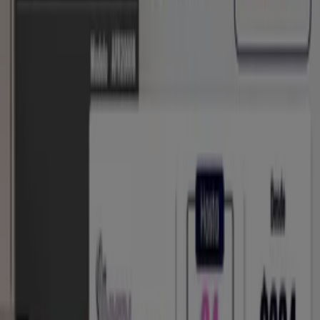
Tiendeo forma parte de Shopfully, la empresa
tecnológica que está reinventando las compras locales
en todo el mundo.
Tiendeo
¿Qué hacemos?
Soluciones para empresas
Noticias y prensa
Trabaja con nosotros
Contáctanos