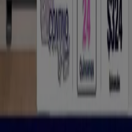
Contacto comercial y de marketing
Tienda mal colocada en el mapa
Notificar un folleto
¿Encontraste un problema en la web o en la
aplicación?
Índices
Marcas
Marcas locales
Negocios
Negocios cercanos
Productos
Productos locales
Ciudades
Descargar la app Tiendeo