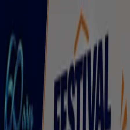
Estás aquí:
Tlaxcala de Xicohténcatl
Destacados
Supermercados
Tiendas
Departamentales
Ropa, Zapatos y Accesorios
El Regreso A
Clases
Hogar
Farmacias y
Salud
Electrónica
Ferreterías
Salud y
Belleza
Restaurantes
Autos
Bancos y
Servicios
Deporte
Librerías y Papelerías
Ocio
Niños
Viajes y
Entretenimiento
Ópticas
Publicidad