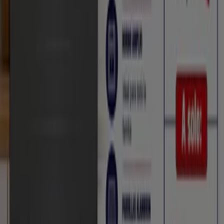
últimos catálogos de
Contino
, donde podrás descubrir
las promociones más recientes y aprovechar grandes
descuentos en productos de
Electrónica
para tus
compras en
Tlaxcala de Xicohténcatl
.
No pierdas la oportunidad de visitar la tienda de
Contino
en
20 de Noviembre # 11
para disfrutar de una
experiencia de compra completa. Te invitamos a
explorar las promociones que tenemos para ti este
agosto
y mantenerte informado de las mejores ofertas
de
Contino
en
Tlaxcala de Xicohténcatl
. ¡Visítanos y
empieza a ahorrar hoy mismo!
Más información de Contino
Ver otras tiendas de Contino
en Tlaxcala de Xicohténcatl
Publicidad