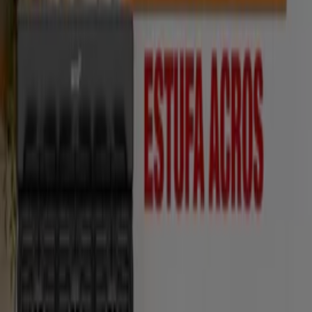
Las tiendas más cercanas
BBVA Bancomer
PZA DE LA CONSTITUCION NO 14, Tlaxcala de
Xicohténcatl
78 m