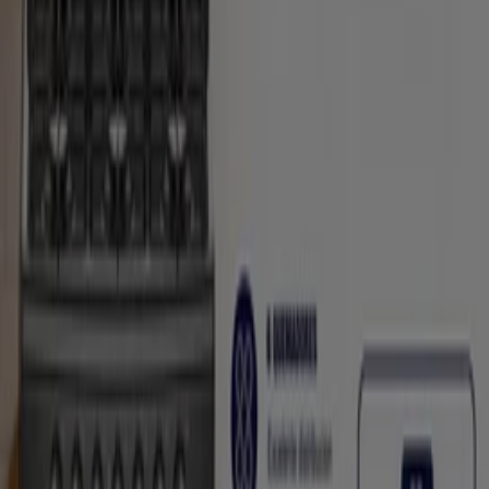
Comex
20 de Noviembre 41-A Local 19, Ocotlán (Tlaxcala)
96 m
HSBC
Porfirio Díaz # 6 entre Diego Muñoz Camargo y
Primero de Mayo Col. Centro, Tlaxcala de
Xicohténcatl
101 m
Cerrado