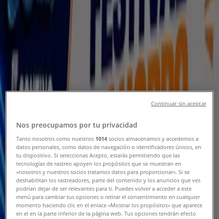
Tienda Contino | 20 de Noviembre #
11 , Tlaxcala de Xicohténcatl -
Teléfonos, Horarios y Promociones
Tiendeo en Tlaxcala de Xicohténcatl
»
Ofertas de Electrónica en Tlaxcala de Xicohténcatl
»
Contino en Tlaxcala de Xicohténcatl
»
Contino | 20 de Noviembre # 11
Continuar sin aceptar
Mapa
( 01-246 ) 466-10-86
Contino Tlaxcala Centro -
Nos preocupamos por tu privacidad
Entre Julian Carrillo Y Lardizabal
Tanto nosotros como nuestros
1014
socios almacenamos y accedemos a
Mapa
( 01-246 ) 466-10-86
Contino Tlaxcala Centro -
datos personales, como datos de navegación o identificadores únicos, en
Entre Julian Carrillo Y Lardizabal
tu dispositivo. Si seleccionas Acepto, estarás permitiendo que las
tecnologías de rastreo apoyen los propósitos que se muestran en
«nosotros y nuestros socios tratamos datos para proporcionar». Si se
Ofertas de Contino en Tlaxcala de
deshabilitan los rastreadores, parte del contenido y los anuncios que ves
Xicohténcatl
podrían dejar de ser relevantes para ti. Puedes volver a acceder a este
menú para cambiar tus opciones o retirar el consentimiento en cualquier
momento haciendo clic en el enlace «Mostrar los propósitos» que aparece
en el en la parte inferior de la página web. Tus opciones tendrán efecto