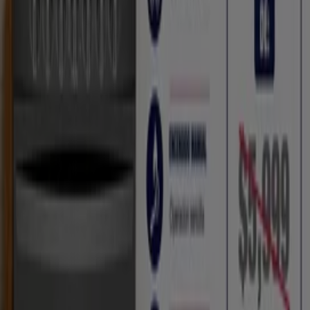
Otros negocios de Electrónica en
Tlaxcala de Xicohténcatl
Contino
Bienvenido a la tienda de
Contino
en Tiendeo, donde
podrás descubrir las mejores
ofertas
,
promociones
y
catálogos
de esta destacada marca del sector de
Electrónica
. Nuestra tienda física está ubicada en
20 de
Noviembre # 11
,
Tlaxcala de Xicohténcatl
, y en ella
encontrarás una amplia gama de productos de calidad
que te permitirán ahorrar durante todo el
agosto de
2026
.
En Tiendeo te ofrecemos toda la información actualizada
sobre
Contino
, como los horarios de apertura, las
ofertas exclusivas y la ubicación exacta de la tienda en
20
de Noviembre # 11
. Además, tendrás acceso a los