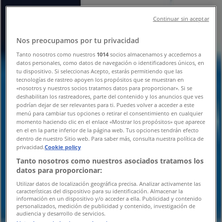
Cerrado
Continuar sin aceptar
Lunes
08:30 - 17:30
Nos preocupamos por tu privacidad
Martes
Tanto nosotros como nuestros
1014
socios almacenamos y accedemos a
08:30 - 17:30
datos personales, como datos de navegación o identificadores únicos, en
Miércoles
tu dispositivo. Si seleccionas Acepto, estarás permitiendo que las
08:30 - 17:30
tecnologías de rastreo apoyen los propósitos que se muestran en
«nosotros y nuestros socios tratamos datos para proporcionar». Si se
Jueves
deshabilitan los rastreadores, parte del contenido y los anuncios que ves
08:30 - 17:30
podrían dejar de ser relevantes para ti. Puedes volver a acceder a este
Viernes
menú para cambiar tus opciones o retirar el consentimiento en cualquier
momento haciendo clic en el enlace «Mostrar los propósitos» que aparece
08:30 - 17:30
en el en la parte inferior de la página web. Tus opciones tendrán efecto
Sábado
dentro de nuestro Sitio web. Para saber más, consulta nuestra política de
privacidad.
Cookie policy
Cerrado
Tanto nosotros como nuestros asociados tratamos los
datos para proporcionar:
Mapa
Loc. 103
Utilizar datos de localización geográfica precisa. Analizar activamente las
características del dispositivo para su identificación. Almacenar la
Cerrado
información en un dispositivo y/o acceder a ella. Publicidad y contenido
personalizados, medición de publicidad y contenido, investigación de
audiencia y desarrollo de servicios.