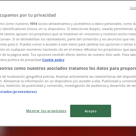
Con
cupamos por tu privacidad
ros como nuestros
1014
socios almacenamos y accedemos a datos personales, como d
 identificadores únicos, en tu dispositivo. Si seleccionas Acepto, estarás permitiendo 
de rastreo apoyen los propósitos que se muestran en «nosotros y nuestros socios trat
ionar». Si se deshabilitan los rastreadores, parte del contenido y los anuncios que ves
antes para ti. Puedes volver a acceder a este menú para cambiar tus opciones o retirar e
to en cualquier momento haciendo clic en el enlace «Mostrar los propósitos» que apar
or de la página web. Tus opciones tendrán efecto dentro de nuestro Sitio web. Para sab
stra política de privacidad.
Cookie policy
sotros como nuestros asociados tratamos los datos para proporc
s de localización geográfica precisa. Analizar activamente las características del disposit
ón. Almacenar la información en un dispositivo y/o acceder a ella. Publicidad y conteni
os, medición de publicidad y contenido, investigación de audiencia y desarrollo de ser
ociados (proveedores)
Mostrar los propósitos
Acepto