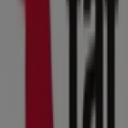
Torreón
The Athlete's Foot
Bienvenido a la tienda de
The Athlete's Foot
en Tiendeo,
donde podrás descubrir las mejores
ofertas
,
promociones
y
catálogos
de esta destacada marca del
sector de
Deporte
. Nuestra tienda física está ubicada en
Periferico Raul Sanchez
,
Torreón
, y en ella encontrarás
una amplia gama de productos de calidad que te
permitirán ahorrar durante todo el
agosto de 2026
.
En Tiendeo te ofrecemos toda la información actualizada
sobre
The Athlete's Foot
, como los horarios de
apertura, las ofertas exclusivas y la ubicación exacta de
la tienda en
Periferico Raul Sanchez
. Además, tendrás
acceso a los últimos catálogos de
The Athlete's Foot
,
donde podrás descubrir las promociones más recientes
y aprovechar grandes descuentos en productos de
Deporte
para tus compras en
Torreón
.