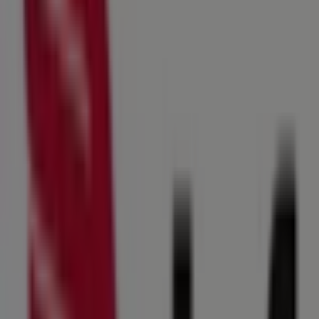
Pollo Feliz
CALLE MADERO #19, COLONIA NUEVO LINARES DEL
SUR, Torreón
317 m
Scotia Bank
C. FRANCISCO I. MADERO 18 NTE., CENTRO, Torreón
320 m
Cerrado