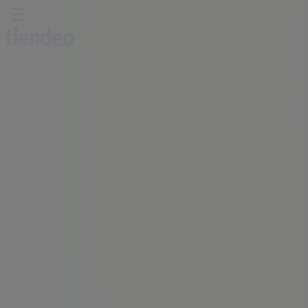
Estás aquí:
Torreón
Destacados
Supermercados
Tiendas
Departamentales
Ropa, Zapatos y Accesorios
El Regreso A
Clases
Hogar
Farmacias y
Salud
Electrónica
Ferreterías
Salud y
Belleza
Restaurantes
Autos
Bancos y
Servicios
Deporte
Librerías y Papelerías
Ocio
Niños
Viajes y
Entretenimiento
Ópticas
Publicidad