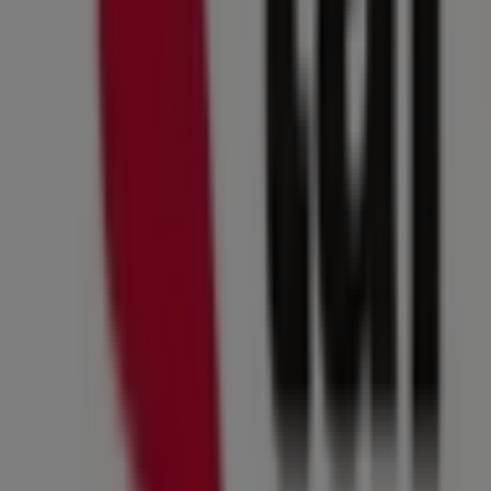
No pierdas la oportunidad de visitar la tienda de
The
Athlete's Foot
en
Periferico Raul Sanchez
para
disfrutar de una experiencia de compra completa. Te
invitamos a explorar las promociones que tenemos para
ti este
agosto
y mantenerte informado de las mejores
ofertas de
The Athlete's Foot
en
Torreón
. ¡Visítanos y
empieza a ahorrar hoy mismo!
Más información de The Athlete's Foot
Ver otras tiendas
de The Athlete's Foot en Torreón
Publicidad