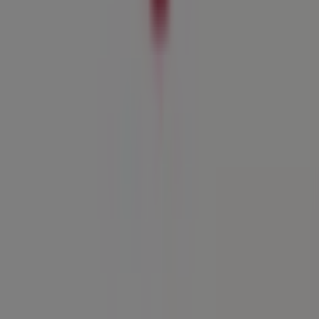
¿Encontraste un problema en la web o en la
aplicación?
Índices
Marcas
Marcas locales
Negocios
Negocios cercanos
Productos
Productos locales
Ciudades
Descargar la app Tiendeo