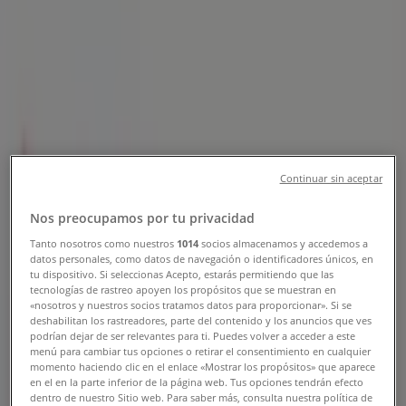
Tienda The Athlete's Foot |
Periferico Raul Sanchez , Torreón -
Teléfonos, Horarios y Promociones
Tiendeo en Torreón
»
Ofertas de Deporte en Torreón
Continuar sin aceptar
»
The Athlete's Foot en Torreón
»
Nos preocupamos por tu privacidad
The Athlete's Foot | Periferico Raul Sanchez
Tanto nosotros como nuestros
1014
socios almacenamos y accedemos a
datos personales, como datos de navegación o identificadores únicos, en
Mapa
(871) 750-8067
tu dispositivo. Si seleccionas Acepto, estarás permitiendo que las
Mapa
(871) 750-8067
tecnologías de rastreo apoyen los propósitos que se muestran en
«nosotros y nuestros socios tratamos datos para proporcionar». Si se
deshabilitan los rastreadores, parte del contenido y los anuncios que ves
Estamos a punto de publicar ofertas de The Athlete's
podrían dejar de ser relevantes para ti. Puedes volver a acceder a este
Foot
menú para cambiar tus opciones o retirar el consentimiento en cualquier
momento haciendo clic en el enlace «Mostrar los propósitos» que aparece
en el en la parte inferior de la página web. Tus opciones tendrán efecto
Publicidad
dentro de nuestro Sitio web. Para saber más, consulta nuestra política de