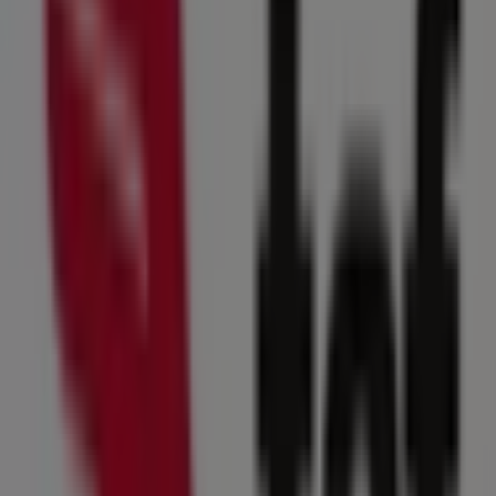
OXXO
Donato Guerra S/N, Torreón
321 m
OXXO
Donato Guerra Sur 331 L 1 Y 2, Torreón
334 m
Otros negocios de Deporte en