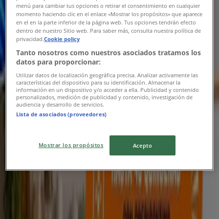
menú para cambiar tus opciones o retirar el consentimiento en cualquier
momento haciendo clic en el enlace «Mostrar los propósitos» que aparece
en el en la parte inferior de la página web. Tus opciones tendrán efecto
Contino
dentro de nuestro Sitio web. Para saber más, consulta nuestra política de
privacidad.
Cookie policy
Ofertas especiales atractivas para todos
Tanto nosotros como nuestros asociados tratamos los
datos para proporcionar:
Vence el 31/8
Utilizar datos de localización geográfica precisa. Analizar activamente las
características del dispositivo para su identificación. Almacenar la
información en un dispositivo y/o acceder a ella. Publicidad y contenido
personalizados, medición de publicidad y contenido, investigación de
audiencia y desarrollo de servicios.
Contino
Lista de asociados (proveedores)
Ofertas Contino
Mostrar los propósitos
Acepto
Vence el 31/8
1.1 km - Tuxtla Gutiérrez
Publicidad