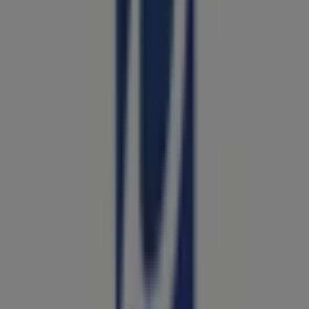
Jafra
Calle Gema No Sn, Uruapan
61 m
Waldos
Alvaro Obregon 90, Uruapan
193 m
Farmacias Guadalajara
Álvaro Obregón #92 C, Uruapan