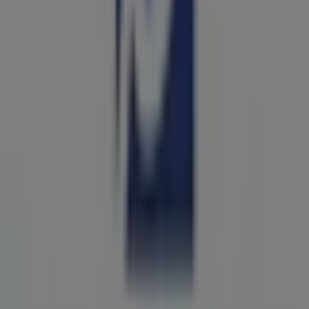
204 m
Abierto
Western Union
Alvaro Obregon 92 C, Uruapan
204 m
Abierto
Otros negocios de Ferreterías en
Uruapan
Porcelanite