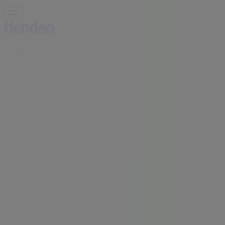
Estás aquí:
Uruapan
Destacados
Supermercados
Tiendas
Departamentales
Ropa, Zapatos y Accesorios
El Regreso A
Clases
Hogar
Farmacias y
Salud
Electrónica
Ferreterías
Salud y
Belleza
Restaurantes
Autos
Bancos y
Servicios
Deporte
Librerías y Papelerías
Ocio
Niños
Viajes y
Entretenimiento
Ópticas
Publicidad