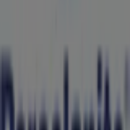
Bienvenido a la tienda de
Porcelanite
en Tiendeo, donde
podrás descubrir las mejores
ofertas
,
promociones
y
catálogos
de esta destacada marca del sector de
Ferreterías
. Nuestra tienda física está ubicada en
Av.
Juarez No. 106 Col La Magdalena
,
Uruapan
, y en ella
encontrarás una amplia gama de productos de calidad
que te permitirán ahorrar durante todo el
agosto de
2026
.
En Tiendeo te ofrecemos toda la información actualizada
sobre
Porcelanite
, como los horarios de apertura, las
ofertas exclusivas y la ubicación exacta de la tienda en
Av. Juarez No. 106 Col La Magdalena
. Además, tendrás
acceso a los últimos catálogos de
Porcelanite
, donde
podrás descubrir las promociones más recientes y
aprovechar grandes descuentos en productos de
Ferreterías
para tus compras en
Uruapan
.
No pierdas la oportunidad de visitar la tienda de
Porcelanite
en
Av. Juarez No. 106 Col La Magdalena