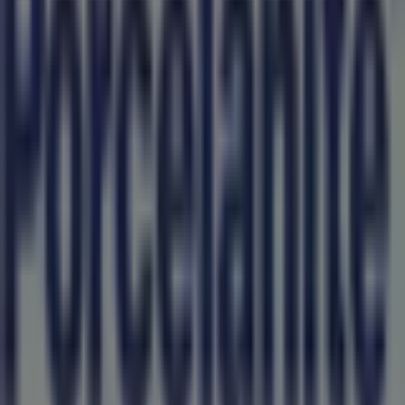
para disfrutar de una experiencia de compra completa.
Te invitamos a explorar las promociones que tenemos
para ti este
agosto
y mantenerte informado de las
mejores ofertas de
Porcelanite
en
Uruapan
. ¡Visítanos y
empieza a ahorrar hoy mismo!
Más información de Porcelanite
Ver otras tiendas de
Porcelanite en Uruapan
Publicidad