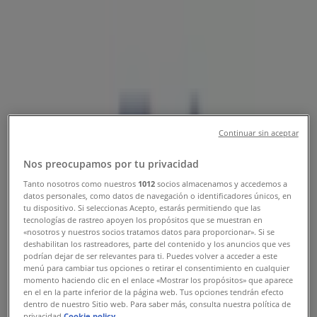
Tienda Porcelanite | Av. Juarez No.
106 Col La Magdalena, Uruapan -
Teléfonos, Horarios y Promociones
Tiendeo en Uruapan
»
Ofertas de Ferreterías en Uruapan
Continuar sin aceptar
»
Porcelanite en Uruapan
»
Nos preocupamos por tu privacidad
Tanto nosotros como nuestros
1012
socios almacenamos y accedemos a
Porcelanite | Av. Juarez No. 106 Col La Magdalena
datos personales, como datos de navegación o identificadores únicos, en
tu dispositivo. Si seleccionas Acepto, estarás permitiendo que las
Mapa
(01-452) 523-0586 / 523-0899
tecnologías de rastreo apoyen los propósitos que se muestran en
Mapa
(01-452) 523-0586 / 523-0899
«nosotros y nuestros socios tratamos datos para proporcionar». Si se
deshabilitan los rastreadores, parte del contenido y los anuncios que ves
podrían dejar de ser relevantes para ti. Puedes volver a acceder a este
Ofertas de Porcelanite en Uruapan
menú para cambiar tus opciones o retirar el consentimiento en cualquier
momento haciendo clic en el enlace «Mostrar los propósitos» que aparece
en el en la parte inferior de la página web. Tus opciones tendrán efecto
dentro de nuestro Sitio web. Para saber más, consulta nuestra política de
privacidad.
Cookie policy