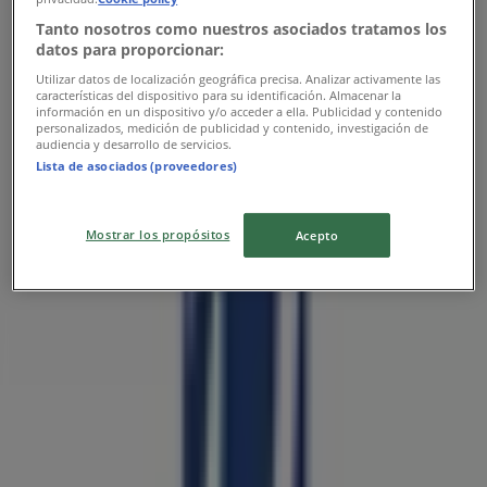
Tanto nosotros como nuestros asociados tratamos los
datos para proporcionar:
Porcelanite
Utilizar datos de localización geográfica precisa. Analizar activamente las
características del dispositivo para su identificación. Almacenar la
información en un dispositivo y/o acceder a ella. Publicidad y contenido
Catálogo 2026
personalizados, medición de publicidad y contenido, investigación de
audiencia y desarrollo de servicios.
Lista de asociados (proveedores)
Vence el 31/12
Las tiendas más cercanas
Mostrar los propósitos
Acepto
Jafra
Calle Isaac Arriaga No 52b, Uruapan
61 m