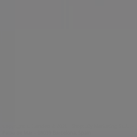
Índices
Marcas
Marcas locales
Negocios
Negocios cercanos
Productos
Productos locales
Ciudades
Descargar la app Tiendeo
Copyright © Tiendeo ® 2026 · Shopfully Marketing S.L.U. –
Palau de Mar – 08039 Barcelona, Spain