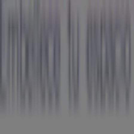
Tiendeo
¿Qué hacemos?
Soluciones para empresas
Noticias y prensa
Trabaja con nosotros
Contáctanos
Contacto comercial y de marketing
Tienda mal colocada en el mapa
Notificar un folleto
¿Encontraste un problema en la web o en la
aplicación?