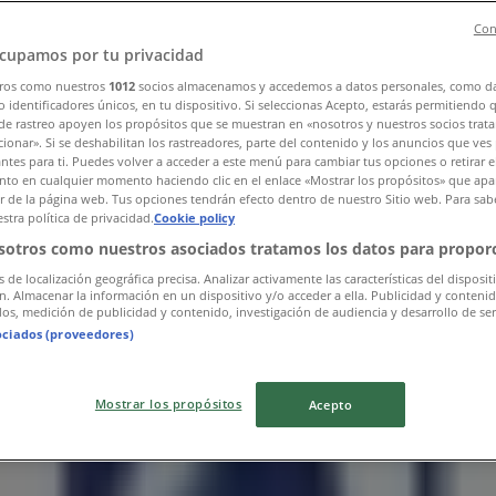
Con
cupamos por tu privacidad
ros como nuestros
1012
socios almacenamos y accedemos a datos personales, como d
 identificadores únicos, en tu dispositivo. Si seleccionas Acepto, estarás permitiendo 
de rastreo apoyen los propósitos que se muestran en «nosotros y nuestros socios trat
ionar». Si se deshabilitan los rastreadores, parte del contenido y los anuncios que ves
antes para ti. Puedes volver a acceder a este menú para cambiar tus opciones o retirar e
to en cualquier momento haciendo clic en el enlace «Mostrar los propósitos» que apar
or de la página web. Tus opciones tendrán efecto dentro de nuestro Sitio web. Para sab
a Magdalena
stra política de privacidad.
Cookie policy
sotros como nuestros asociados tratamos los datos para proporc
s de localización geográfica precisa. Analizar activamente las características del disposit
ón. Almacenar la información en un dispositivo y/o acceder a ella. Publicidad y conteni
os, medición de publicidad y contenido, investigación de audiencia y desarrollo de ser
ociados (proveedores)
Mostrar los propósitos
Acepto