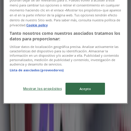
podrían dejar de ser relevantes para ti. Puedes volver a acceder a este
menú para cambiar tus opciones o retirar el consentimiento en cualquier
momento haciendo clic en el enlace «Mostrar los propósitos» que aparece
VERANO WE HOME
en el en la parte inferior de la página web. Tus opciones tendrán efecto
dentro de nuestro Sitio web. Para saber más, consulta nuestra política de
Vence el 30/9
2.1 km - Villa Nicolás Romero
privacidad.
Cookie policy
Tanto nosotros como nuestros asociados tratamos los
datos para proporcionar:
Cklass
Utilizar datos de localización geográfica precisa. Analizar activamente las
características del dispositivo para su identificación. Almacenar la
información en un dispositivo y/o acceder a ella. Publicidad y contenido
POLO BY CKLASS
personalizados, medición de publicidad y contenido, investigación de
audiencia y desarrollo de servicios.
Lista de asociados (proveedores)
Vence el 31/12
2.1 km - Villa Nicolás Romero
Anticipado
Mostrar los propósitos
Acepto
Cklass
CURVY
Vence el 28/2
2.1 km - Villa Nicolás Romero