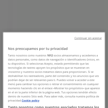
Tienda Megacable | Calle Pino
Suarez, 399, Xonacatlán - Teléfonos,
Horarios y Promociones
Tiendeo en Xonacatlán
»
Ofertas de Electrónica en Xonacatlán
»
Continuar sin aceptar
Megacable en Xonacatlán
»
Nos preocupamos por tu privacidad
Megacable | Calle Pino Suarez, 399
Tanto nosotros como nuestros
1012
socios almacenamos y accedemos a
Mapa
(CLD) 690 0000
datos personales, como datos de navegación o identificadores únicos, en
tu dispositivo. Si seleccionas Acepto, estarás permitiendo que las
Mapa
(CLD) 690 0000
tecnologías de rastreo apoyen los propósitos que se muestran en
«nosotros y nuestros socios tratamos datos para proporcionar». Si se
Estamos a punto de publicar ofertas de Megacable
deshabilitan los rastreadores, parte del contenido y los anuncios que ves
podrían dejar de ser relevantes para ti. Puedes volver a acceder a este
Publicidad
menú para cambiar tus opciones o retirar el consentimiento en cualquier
momento haciendo clic en el enlace «Mostrar los propósitos» que aparece
en el en la parte inferior de la página web. Tus opciones tendrán efecto
dentro de nuestro Sitio web. Para saber más, consulta nuestra política de
privacidad.
Cookie policy
Tanto nosotros como nuestros asociados tratamos los