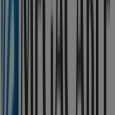
En Tiendeo te ofrecemos toda la información actualizada
sobre
Megacable
, como los horarios de apertura, las
ofertas exclusivas y la ubicación exacta de la tienda en
Calle Pino Suarez, 399
. Además, tendrás acceso a los
últimos catálogos de
Megacable
, donde podrás
descubrir las promociones más recientes y aprovechar
grandes descuentos en productos de
Electrónica
para
tus compras en
Xonacatlán
.
No pierdas la oportunidad de visitar la tienda de
Megacable
en
Calle Pino Suarez, 399
para disfrutar de
una experiencia de compra completa. Te invitamos a
explorar las promociones que tenemos para ti este
agosto
y mantenerte informado de las mejores ofertas
de
Megacable
en
Xonacatlán
. ¡Visítanos y empieza a
ahorrar hoy mismo!
Más información de Megacable
Ver otras tiendas de
Megacable en Xonacatlán
Publicidad