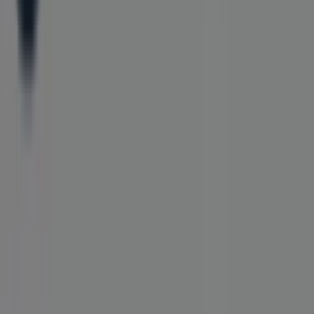
Contáctanos
Contacto comercial y de marketing
Tienda mal colocada en el mapa
Notificar un folleto
¿Encontraste un problema en la web o en la
aplicación?
Índices
Marcas
Marcas locales
Negocios
Negocios cercanos
Productos
Productos locales