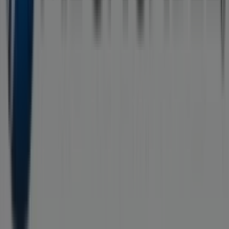
Tiendeo forma parte de Shopfully, la empresa
tecnológica que está reinventando las compras locales
en todo el mundo.
Tiendeo
¿Qué hacemos?
Soluciones para empresas
Noticias y prensa
Trabaja con nosotros