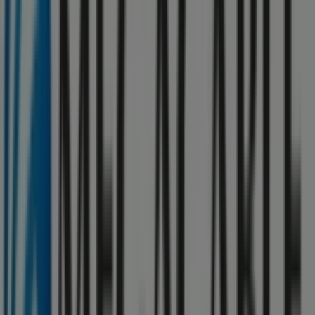
Santos Degollado sn, Ciudad de México
103 m
Otros negocios de Electrónica en
Xonacatlán
Megacable
Bienvenido a la tienda de
Megacable
en Tiendeo, donde
podrás descubrir las mejores
ofertas
,
promociones
y
catálogos
de esta destacada marca del sector de
Electrónica
. Nuestra tienda física está ubicada en
Calle
Pino Suarez, 399
,
Xonacatlán
, y en ella encontrarás una
amplia gama de productos de calidad que te permitirán
ahorrar durante todo el
agosto de 2026
.