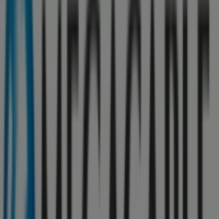
Samsung
Santos Degollado No. 8, Xonacatlán
53 m
HSBC
Plaza Juárez # 1, Palacio Mpal. Col. Centro,
Xonacatlán
80 m
Cerrado
Tiendas 3B