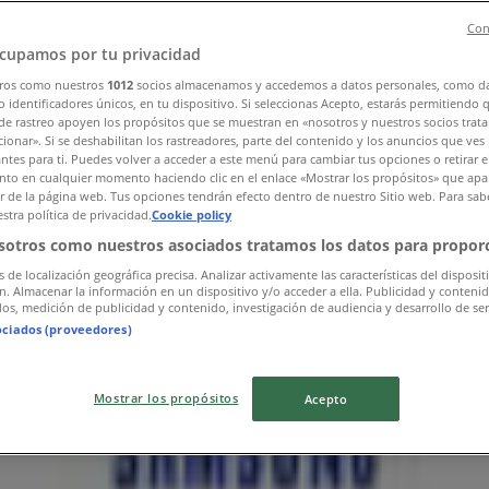
Con
cupamos por tu privacidad
ros como nuestros
1012
socios almacenamos y accedemos a datos personales, como d
 identificadores únicos, en tu dispositivo. Si seleccionas Acepto, estarás permitiendo 
de rastreo apoyen los propósitos que se muestran en «nosotros y nuestros socios trat
q. Calle Sicomoros
ionar». Si se deshabilitan los rastreadores, parte del contenido y los anuncios que ves
antes para ti. Puedes volver a acceder a este menú para cambiar tus opciones o retirar e
to en cualquier momento haciendo clic en el enlace «Mostrar los propósitos» que apar
or de la página web. Tus opciones tendrán efecto dentro de nuestro Sitio web. Para sab
stra política de privacidad.
Cookie policy
sotros como nuestros asociados tratamos los datos para proporc
s de localización geográfica precisa. Analizar activamente las características del disposit
ón. Almacenar la información en un dispositivo y/o acceder a ella. Publicidad y conteni
os, medición de publicidad y contenido, investigación de audiencia y desarrollo de ser
ociados (proveedores)
Mostrar los propósitos
Acepto