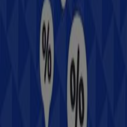
En Tiendeo te ofrecemos toda la información actualizada
sobre
Samsung
, como los horarios de apertura, las
ofertas exclusivas y la ubicación exacta de la tienda en
Av. Héroes de Chapultepec S/N, Ciudad Argentum
.
Además, tendrás acceso a los últimos catálogos de
Samsung
, donde podrás descubrir las promociones más
recientes y aprovechar grandes descuentos en
productos de
Electrónica
para tus compras en
Zacatecas
.
No pierdas la oportunidad de visitar la tienda de
Samsung
en
Av. Héroes de Chapultepec S/N, Ciudad
Argentum
para disfrutar de una experiencia de compra
completa. Te invitamos a explorar las promociones que
tenemos para ti este
agosto
y mantenerte informado de
las mejores ofertas de
Samsung
en
Zacatecas
.
¡Visítanos y empieza a ahorrar hoy mismo!
Más información de Samsung
Ver otras tiendas de
Samsung en Zacatecas
Publicidad