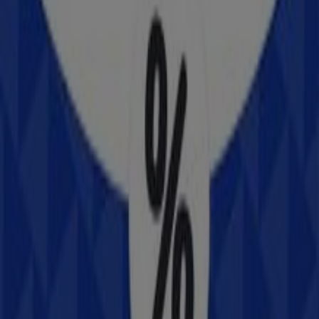
OXXO
calle hidalgo #106, colonia centro sct zacatecas,
zacatecas
36 m
BBVA Bancomer
HIDALGO 101 ESQ JUAREZ, Zacatecas
48 m
Jafra
Privada Ninguno No Sn, Guadalupe (Zacatecas)