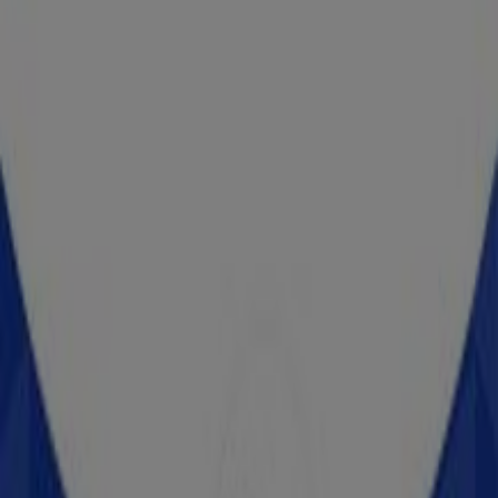
Santander
JUAREZ ESQ. GONZALEZ ORTEGA , CENTRO,
Zacatecas
28 m
Farmacias Benavides
Av. González Ortega #112, Entre Av. Juárez Y S.
Antonio, Colonia: Centro, Zacatecas
29 m
Cerrado