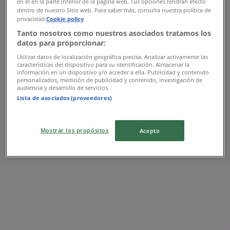
en el en la parte inferior de la página web. Tus opciones tendrán efecto
dentro de nuestro Sitio web. Para saber más, consulta nuestra política de
Samsung
privacidad.
Cookie policy
Tanto nosotros como nuestros asociados tratamos los
Ofertas Samsung
datos para proporcionar:
Utilizar datos de localización geográfica precisa. Analizar activamente las
Publicidad
características del dispositivo para su identificación. Almacenar la
información en un dispositivo y/o acceder a ella. Publicidad y contenido
personalizados, medición de publicidad y contenido, investigación de
audiencia y desarrollo de servicios.
Lista de asociados (proveedores)
Mostrar los propósitos
Acepto
Las tiendas más cercanas