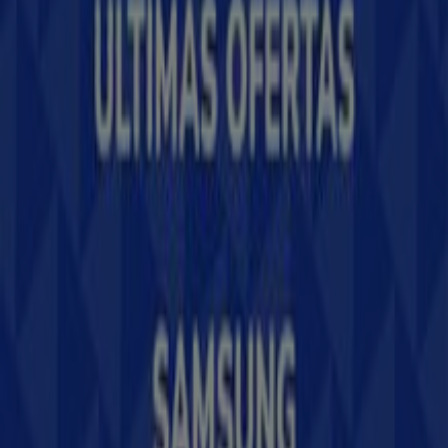
Contáctanos
Contacto comercial y de marketing
Tienda mal colocada en el mapa
Notificar un folleto
¿Encontraste un problema en la web o en la
aplicación?
Índices
Marcas
Marcas locales
Negocios
Negocios cercanos
Productos