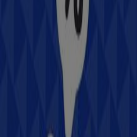
49 m
Otros negocios de Electrónica en
Zacatecas
Samsung
Bienvenido a la tienda de
Samsung
en Tiendeo, donde
podrás descubrir las mejores
ofertas
,
promociones
y
catálogos
de esta destacada marca del sector de
Electrónica
. Nuestra tienda física está ubicada en
Av.
Héroes de Chapultepec S/N, Ciudad Argentum
,
Zacatecas
, y en ella encontrarás una amplia gama de
productos de calidad que te permitirán ahorrar durante
todo el
agosto de 2026
.