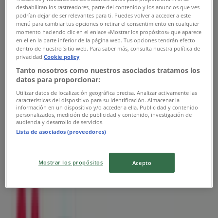
deshabilitan los rastreadores, parte del contenido y los anuncios que ves
Miércoles
podrían dejar de ser relevantes para ti. Puedes volver a acceder a este
00:00 - 23:59
menú para cambiar tus opciones o retirar el consentimiento en cualquier
Jueves
momento haciendo clic en el enlace «Mostrar los propósitos» que aparece
en el en la parte inferior de la página web. Tus opciones tendrán efecto
00:00 - 23:59
dentro de nuestro Sitio web. Para saber más, consulta nuestra política de
Viernes
privacidad.
Cookie policy
00:00 - 23:59
Tanto nosotros como nuestros asociados tratamos los
Sábado
datos para proporcionar:
00:00 - 23:59
Utilizar datos de localización geográfica precisa. Analizar activamente las
características del dispositivo para su identificación. Almacenar la
Mapa
información en un dispositivo y/o acceder a ella. Publicidad y contenido
personalizados, medición de publicidad y contenido, investigación de
audiencia y desarrollo de servicios.
Abierto
Hasta las 23:59
Lista de asociados (proveedores)
Domingo
Mostrar los propósitos
Acepto
00:00 - 23:59
Lunes
00:00 - 23:59
Martes
00:00 - 23:59