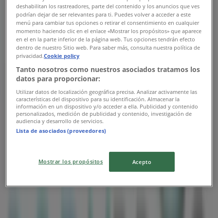
deshabilitan los rastreadores, parte del contenido y los anuncios que ves
Lunes
podrían dejar de ser relevantes para ti. Puedes volver a acceder a este
10:00 - 20:00
menú para cambiar tus opciones o retirar el consentimiento en cualquier
Martes
momento haciendo clic en el enlace «Mostrar los propósitos» que aparece
en el en la parte inferior de la página web. Tus opciones tendrán efecto
10:00 - 20:00
dentro de nuestro Sitio web. Para saber más, consulta nuestra política de
Miércoles
privacidad.
Cookie policy
10:00 - 20:00
Tanto nosotros como nuestros asociados tratamos los
Jueves
datos para proporcionar:
10:00 - 20:00
Utilizar datos de localización geográfica precisa. Analizar activamente las
Viernes
características del dispositivo para su identificación. Almacenar la
10:00 - 20:00
información en un dispositivo y/o acceder a ella. Publicidad y contenido
personalizados, medición de publicidad y contenido, investigación de
Sábado
audiencia y desarrollo de servicios.
10:00 - 20:00
Lista de asociados (proveedores)
Mapa
01(33)16570999
Mostrar los propósitos
Acepto
Cerrado
Domingo