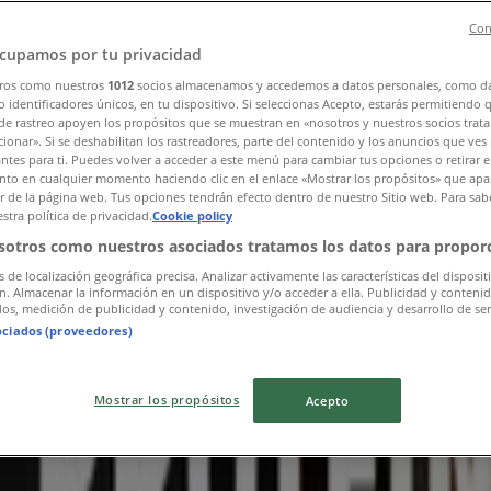
Con
cupamos por tu privacidad
ros como nuestros
1012
socios almacenamos y accedemos a datos personales, como d
 identificadores únicos, en tu dispositivo. Si seleccionas Acepto, estarás permitiendo 
de rastreo apoyen los propósitos que se muestran en «nosotros y nuestros socios trat
ionar». Si se deshabilitan los rastreadores, parte del contenido y los anuncios que ves
antes para ti. Puedes volver a acceder a este menú para cambiar tus opciones o retirar e
to en cualquier momento haciendo clic en el enlace «Mostrar los propósitos» que apar
specializadas en Alfredo V. Bonfil
or de la página web. Tus opciones tendrán efecto dentro de nuestro Sitio web. Para sab
stra política de privacidad.
Cookie policy
sotros como nuestros asociados tratamos los datos para proporc
do V. Bonfil:
1
s de localización geográfica precisa. Analizar activamente las características del disposit
ón. Almacenar la información en un dispositivo y/o acceder a ella. Publicidad y conteni
os, medición de publicidad y contenido, investigación de audiencia y desarrollo de ser
ociados (proveedores)
Mostrar los propósitos
Acepto