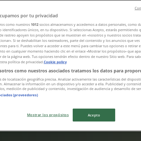
Con
cupamos por tu privacidad
ros como nuestros
1012
socios almacenamos y accedemos a datos personales, como d
a
»
 identificadores únicos, en tu dispositivo. Si seleccionas Acepto, estarás permitiendo 
de rastreo apoyen los propósitos que se muestran en «nosotros y nuestros socios trat
ionar». Si se deshabilitan los rastreadores, parte del contenido y los anuncios que ves
antes para ti. Puedes volver a acceder a este menú para cambiar tus opciones o retirar e
to en cualquier momento haciendo clic en el enlace «Mostrar los propósitos» que apar
eróica Puebla de Zaragoza
or de la página web. Tus opciones tendrán efecto dentro de nuestro Sitio web. Para sab
stra política de privacidad.
Cookie policy
sotros como nuestros asociados tratamos los datos para proporc
goza:
1
s de localización geográfica precisa. Analizar activamente las características del disposit
ón. Almacenar la información en un dispositivo y/o acceder a ella. Publicidad y conteni
os, medición de publicidad y contenido, investigación de audiencia y desarrollo de ser
ociados (proveedores)
Mostrar los propósitos
Acepto