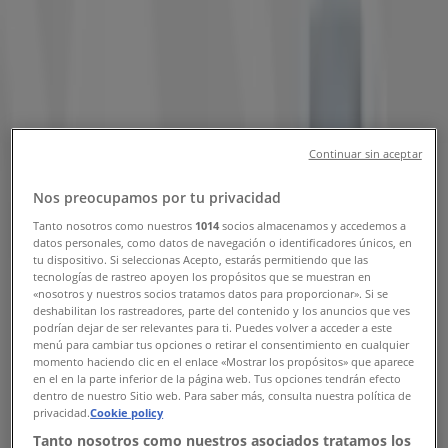
Comprar Agua destilada - Ofertas,
Promociones y Descuentos (1)
Filtros (0)
Tiendeo
»
Ofertas
»
Continuar sin aceptar
Agua destilada
Nos preocupamos por tu privacidad
Tanto nosotros como nuestros
1014
socios almacenamos y accedemos a
save $5.10
datos personales, como datos de navegación o identificadores únicos, en
save $5.10
tu dispositivo. Si seleccionas Acepto, estarás permitiendo que las
tecnologías de rastreo apoyen los propósitos que se muestran en
Gerber - Agua purificada
«nosotros y nuestros socios tratamos datos para proporcionar». Si se
deshabilitan los rastreadores, parte del contenido y los anuncios que ves
podrían dejar de ser relevantes para ti. Puedes volver a acceder a este
menú para cambiar tus opciones o retirar el consentimiento en cualquier
momento haciendo clic en el enlace «Mostrar los propósitos» que aparece
en el en la parte inferior de la página web. Tus opciones tendrán efecto
Soriana Híper
dentro de nuestro Sitio web. Para saber más, consulta nuestra política de
privacidad.
Cookie policy
Mex$ 32.90
Tanto nosotros como nuestros asociados tratamos los