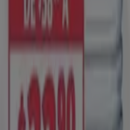
Tiendeo forma parte de Shopfully, la empresa
tecnológica que está reinventando las compras locales
en todo el mundo.
Tiendeo
¿Qué hacemos?
Soluciones para empresas