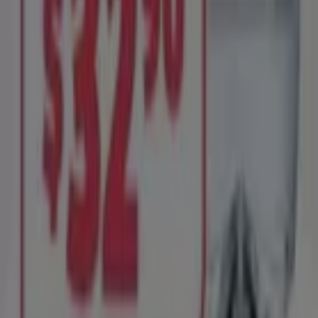
Noticias y prensa
Trabaja con nosotros
Contáctanos
Contacto comercial y de marketing
Tienda mal colocada en el mapa
Notificar un folleto
¿Encontraste un problema en la web o en la
aplicación?
Índices
Marcas
Negocios
Productos
Ciudades