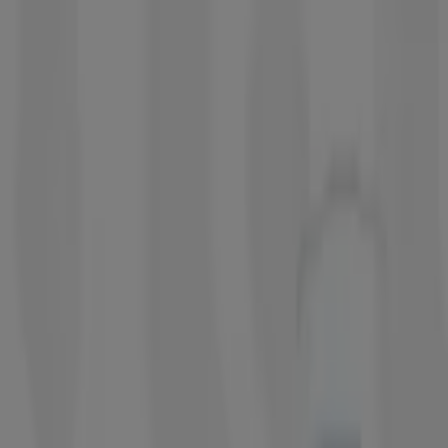
Estás aquí:
Ciudad de México
Destacados
Supermercados
Tiendas
Departamentales
Ropa, Zapatos y Accesorios
El Regreso A
Clases
Hogar
Farmacias y
Salud
Electrónica
Ferreterías
Salud y
Belleza
Restaurantes
Autos
Bancos y
Servicios
Deporte
Librerías y Papelerías
Ocio
Niños
Viajes y
Entretenimiento
Ópticas
Publicidad