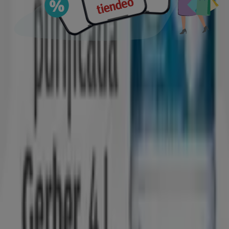
Vistazo de las ofertas de agua
destilada
Ofertas de agua destilada:
1
Oferta más barata:
Mex$ 32.90
Mejor descuento:
save $5.10
Oferta más reciente:
6/8/2026
Descargar la APP