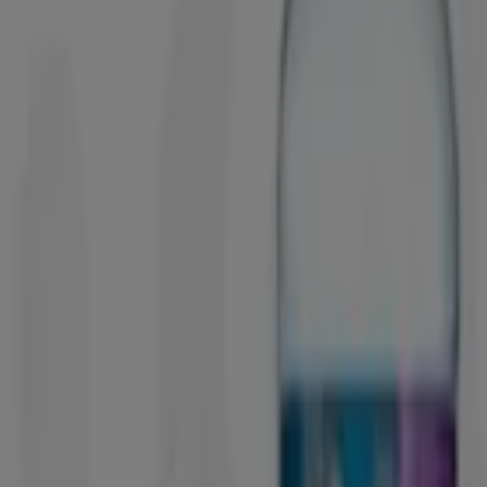
tu alcance
¡Descubre las mejores ofertas para Agua destilada en
agosto 2026!
En este mes de agosto del año 2026, estamos
emocionados de ofrecerte las ofertas más atractivas y
competitivas para Agua destilada disponibles en todo
México. En Tiendeo, nuestro objetivo es brindarte acceso
a una amplia gama de productos en la categoría ,
asegurándonos de que encuentres exactamente lo que
necesitas a precios inmejorables.
Valoramos la importancia de sacar el máximo provecho
de tus compras. Por ello, hemos seleccionado con
esmero una variedad de ofertas para Agua destilada,
permitiéndote disfrutar de productos de alta calidad sin
afectar tu presupuesto. Nuestra selección abarca una