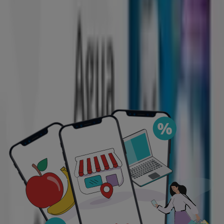
gran variedad de opciones para satisfacer todas tus
necesidades y preferencias, garantizando que cada
compra sea una oportunidad de ahorro.
Visita nuestro sitio web y descubre por qué somos la
elección favorita de miles de usuarios que buscan no
solo ahorrar, sino también adquirir productos que
mejoran su calidad de vida. Sea lo que sea que busques,
tenemos las mejores ofertas y promociones en
esperándote.
Aprovecha esta oportunidad única de adquirir Agua
destilada a precios insuperables. Recuerda, nuestras
ofertas son por tiempo limitado y se actualizan
constantemente para ofrecerte los productos más
destacados del mercado. ¡No pierdas la oportunidad de
conseguir Agua destilada que tanto deseas al mejor
precio!