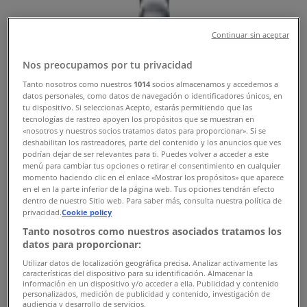
Filtros (0)
Continuar sin aceptar
Tiendeo
»
Ofertas
»
Nos preocupamos por tu privacidad
Bacardí
Tanto nosotros como nuestros
1014
socios almacenamos y accedemos a
datos personales, como datos de navegación o identificadores únicos, en
tu dispositivo. Si seleccionas Acepto, estarás permitiendo que las
Ron Bacardi Blanco 980 ml
tecnologías de rastreo apoyen los propósitos que se muestran en
«nosotros y nuestros socios tratamos datos para proporcionar». Si se
deshabilitan los rastreadores, parte del contenido y los anuncios que ves
podrían dejar de ser relevantes para ti. Puedes volver a acceder a este
menú para cambiar tus opciones o retirar el consentimiento en cualquier
La Europea
momento haciendo clic en el enlace «Mostrar los propósitos» que aparece
en el en la parte inferior de la página web. Tus opciones tendrán efecto
dentro de nuestro Sitio web. Para saber más, consulta nuestra política de
Mex$ 345.00
privacidad.
Cookie policy
Tanto nosotros como nuestros asociados tratamos los
datos para proporcionar:
Ver
Utilizar datos de localización geográfica precisa. Analizar activamente las
Mex$ 345.00
características del dispositivo para su identificación. Almacenar la
información en un dispositivo y/o acceder a ella. Publicidad y contenido
personalizados, medición de publicidad y contenido, investigación de
Ron Bacardi Blanco 700 ml
audiencia y desarrollo de servicios.