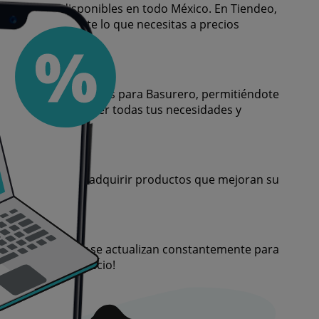
a Basurero disponibles en todo México. En Tiendeo,
tres exactamente lo que necesitas a precios
a variedad de ofertas para Basurero, permitiéndote
iones para satisfacer todas tus necesidades y
rar, sino también adquirir productos que mejoran su
tiempo limitado y se actualizan constantemente para
seas al mejor precio!