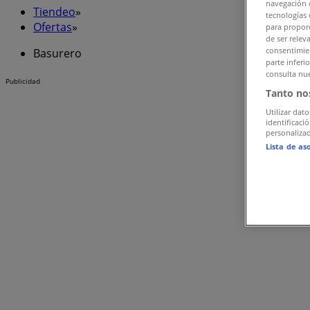
navegación o
Tiendeo
»
tecnologías 
Ofertas
»
para proporc
de ser relev
consentimien
Basurero
parte inferi
consulta nue
Publicidad
Tanto no
Utilizar dato
identificaci
personalizad
Lista de as