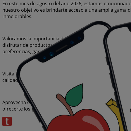
En este mes de agosto del año 2026, estamos emocionados 
nuestro objetivo es brindarte acceso a una amplia gama d
inmejorables.
Valoramos la importancia de sacar el máximo provecho de
disfrutar de productos de alta calidad sin afectar tu pre
preferencias, garantizando que cada compra sea una opo
Visita nuestro sitio web y descubre por qué somos la elec
calidad de vida. Sea lo que sea que busques, tenemos las
Aprovecha esta oportunidad única de adquirir Basurero a 
ofrecerte los productos más destacados del mercado. ¡No 