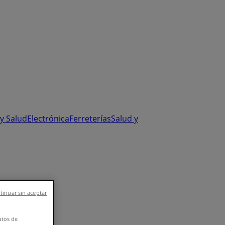
y Salud
Electrónica
Ferreterías
Salud y
tinuar sin aceptar
atos de