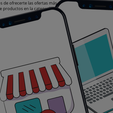
de ofrecerte las ofertas más atractivas y competitivas par
e productos en la categoría , asegurándonos de que encuen
 tus compras. Por ello, hemos seleccionado con esmero un
supuesto. Nuestra selección abarca una gran variedad de opc
rtunidad de ahorro.
ción favorita de miles de usuarios que buscan no solo ahor
 mejores ofertas y promociones en esperándote.
precios insuperables. Recuerda, nuestras ofertas son por 
pierdas la oportunidad de conseguir Basurero que tanto de