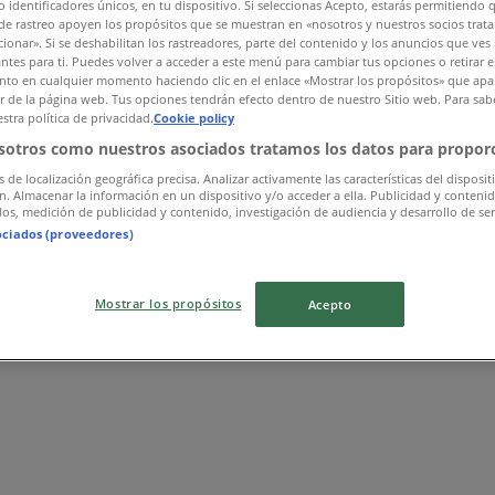
 identificadores únicos, en tu dispositivo. Si seleccionas Acepto, estarás permitiendo 
de rastreo apoyen los propósitos que se muestran en «nosotros y nuestros socios trat
ionar». Si se deshabilitan los rastreadores, parte del contenido y los anuncios que ves
antes para ti. Puedes volver a acceder a este menú para cambiar tus opciones o retirar e
to en cualquier momento haciendo clic en el enlace «Mostrar los propósitos» que apar
or de la página web. Tus opciones tendrán efecto dentro de nuestro Sitio web. Para sab
stra política de privacidad.
Cookie policy
sotros como nuestros asociados tratamos los datos para proporc
s de localización geográfica precisa. Analizar activamente las características del disposit
ón. Almacenar la información en un dispositivo y/o acceder a ella. Publicidad y conteni
os, medición de publicidad y contenido, investigación de audiencia y desarrollo de ser
ociados (proveedores)
Mostrar los propósitos
Acepto