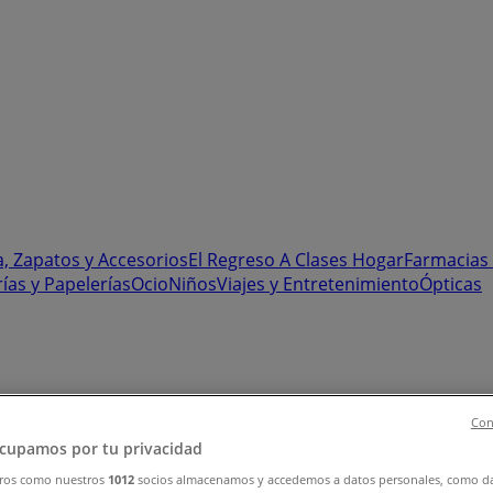
, Zapatos y Accesorios
El Regreso A Clases
Hogar
Farmacias 
rías y Papelerías
Ocio
Niños
Viajes y Entretenimiento
Ópticas
Con
cupamos por tu privacidad
ones y Descuentos (0)
ros como nuestros
1012
socios almacenamos y accedemos a datos personales, como d