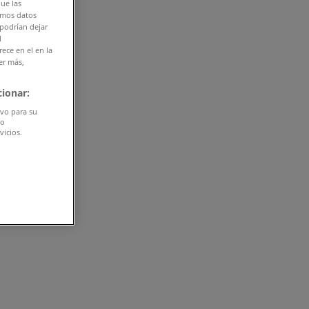
que las
amos datos
 podrían dejar
l
ece en el en la
er más,
ionar:
ivo para su
do
vicios.