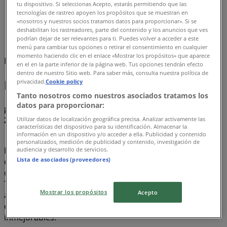
tu dispositivo. Si seleccionas Acepto, estarás permitiendo que las
Tiendeo
»
tecnologías de rastreo apoyen los propósitos que se muestran en
Ofertas
»
«nosotros y nuestros socios tratamos datos para proporcionar». Si se
deshabilitan los rastreadores, parte del contenido y los anuncios que ves
podrían dejar de ser relevantes para ti. Puedes volver a acceder a este
Behr
menú para cambiar tus opciones o retirar el consentimiento en cualquier
momento haciendo clic en el enlace «Mostrar los propósitos» que aparece
Estamos a punto de publicar ofertas de Behr
en el en la parte inferior de la página web. Tus opciones tendrán efecto
dentro de nuestro Sitio web. Para saber más, consulta nuestra política de
Behr, todas las ofertas a tu alcance
privacidad.
Cookie policy
Tanto nosotros como nuestros asociados tratamos los
datos para proporcionar:
¡Descubre las mejores ofertas para Behr en agosto
2026!
Utilizar datos de localización geográfica precisa. Analizar activamente las
características del dispositivo para su identificación. Almacenar la
información en un dispositivo y/o acceder a ella. Publicidad y contenido
personalizados, medición de publicidad y contenido, investigación de
En este mes de agosto del año 2026, estamos
audiencia y desarrollo de servicios.
Lista de asociados (proveedores)
emocionados de ofrecerte las ofertas más atractivas y
competitivas para Behr disponibles en todo México. En
Tiendeo, nuestro objetivo es brindarte acceso a una
Mostrar los propósitos
Acepto
amplia gama de ofertas, asegurándonos de que
encuentres exactamente lo que necesitas a precios
inmejorables.