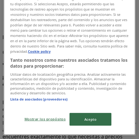
tu dispositivo. Si seleccionas Acepto, estarás permitiendo que las
Tiendeo
»
tecnologías de rastreo apoyen los propósitos que se muestran en
Ofertas
»
«nosotros y nuestros socios tratamos datos para proporcionar». Si se
deshabilitan los rastreadores, parte del contenido y los anuncios que ves
Chicolastic
podrían dejar de ser relevantes para ti. Puedes volver a acceder a este
menú para cambiar tus opciones o retirar el consentimiento en cualquier
momento haciendo clic en el enlace «Mostrar los propósitos» que aparece
Estamos a punto de publicar ofertas de Chicolastic
en el en la parte inferior de la página web. Tus opciones tendrán efecto
dentro de nuestro Sitio web. Para saber más, consulta nuestra política de
Chicolastic, todas las ofertas a tu
privacidad.
Cookie policy
alcance
Tanto nosotros como nuestros asociados tratamos los
datos para proporcionar:
Utilizar datos de localización geográfica precisa. Analizar activamente las
¡Descubre las mejores ofertas para Chicolastic en
características del dispositivo para su identificación. Almacenar la
agosto 2026!
información en un dispositivo y/o acceder a ella. Publicidad y contenido
personalizados, medición de publicidad y contenido, investigación de
audiencia y desarrollo de servicios.
Lista de asociados (proveedores)
En este mes de agosto del año 2026, estamos
emocionados de ofrecerte las ofertas más atractivas y
competitivas para Chicolastic disponibles en todo
Mostrar los propósitos
Acepto
México. En Tiendeo, nuestro objetivo es brindarte acceso
a una amplia gama de ofertas, asegurándonos de que
encuentres exactamente lo que necesitas a precios