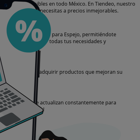
a Espejo disponibles en todo México. En Tiendeo, nuestro
ctamente lo que necesitas a precios inmejorables.
 variedad de ofertas para Espejo, permitiéndote
iones para satisfacer todas tus necesidades y
rar, sino también adquirir productos que mejoran su
mpo limitado y se actualizan constantemente para
as al mejor precio!