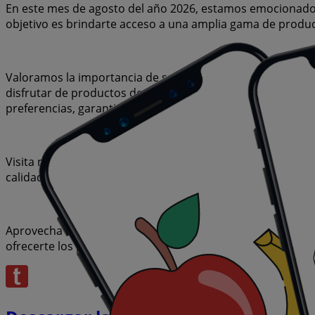
En este mes de agosto del año 2026, estamos emocionados 
objetivo es brindarte acceso a una amplia gama de produc
Valoramos la importancia de sacar el máximo provecho de
disfrutar de productos de alta calidad sin afectar tu pre
preferencias, garantizando que cada compra sea una opo
Visita nuestro sitio web y descubre por qué somos la elec
calidad de vida. Sea lo que sea que busques, tenemos las
Aprovecha esta oportunidad única de adquirir Espejo a pr
ofrecerte los productos más destacados del mercado. ¡No 