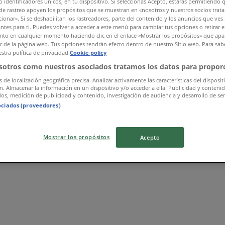
 identificadores únicos, en tu dispositivo. Si seleccionas Acepto, estarás permitiendo 
de rastreo apoyen los propósitos que se muestran en «nosotros y nuestros socios trat
ionar». Si se deshabilitan los rastreadores, parte del contenido y los anuncios que ves
antes para ti. Puedes volver a acceder a este menú para cambiar tus opciones o retirar e
to en cualquier momento haciendo clic en el enlace «Mostrar los propósitos» que apar
or de la página web. Tus opciones tendrán efecto dentro de nuestro Sitio web. Para sab
stra política de privacidad.
Cookie policy
sotros como nuestros asociados tratamos los datos para proporc
s de localización geográfica precisa. Analizar activamente las características del disposit
ón. Almacenar la información en un dispositivo y/o acceder a ella. Publicidad y conteni
os, medición de publicidad y contenido, investigación de audiencia y desarrollo de ser
ociados (proveedores)
Mostrar los propósitos
Acepto