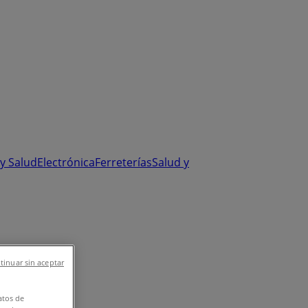
y Salud
Electrónica
Ferreterías
Salud y
tinuar sin aceptar
atos de