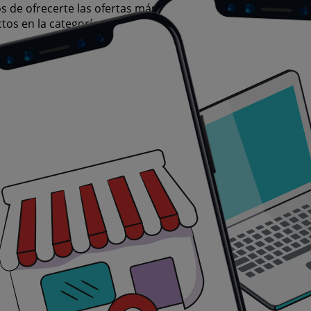
de ofrecerte las ofertas más atractivas y competitivas par
tos en la categoría , asegurándonos de que encuentres exa
 tus compras. Por ello, hemos seleccionado con esmero una
supuesto. Nuestra selección abarca una gran variedad de opc
rtunidad de ahorro.
ción favorita de miles de usuarios que buscan no solo ahor
 mejores ofertas y promociones en esperándote.
ecios insuperables. Recuerda, nuestras ofertas son por tie
pierdas la oportunidad de conseguir Espejo que tanto dese