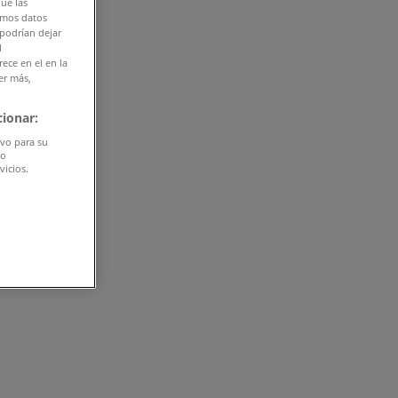
que las
amos datos
 podrían dejar
l
ece en el en la
er más,
ionar:
ivo para su
do
vicios.