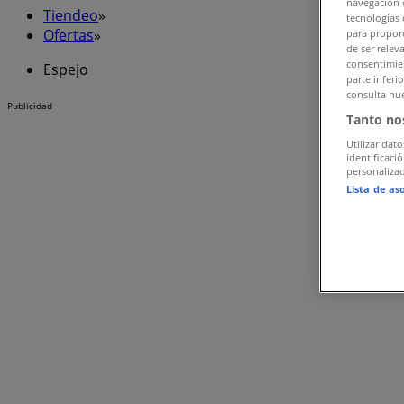
navegación o
Tiendeo
»
tecnologías 
Ofertas
»
para proporc
de ser relev
consentimien
Espejo
parte inferi
consulta nue
Publicidad
Tanto no
Utilizar dato
identificaci
personalizad
Lista de as