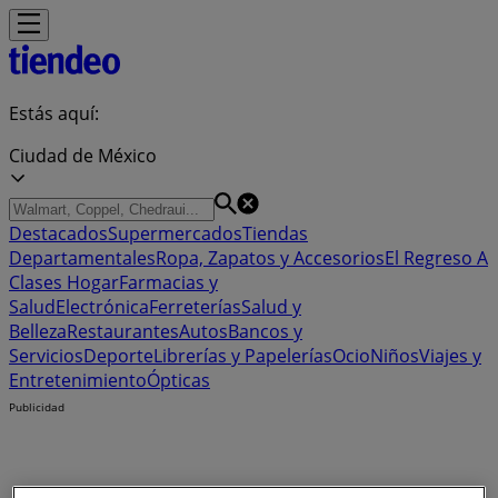
Estás aquí:
Ciudad de México
Destacados
Supermercados
Tiendas
Departamentales
Ropa, Zapatos y Accesorios
El Regreso A
Clases
Hogar
Farmacias y
Salud
Electrónica
Ferreterías
Salud y
Belleza
Restaurantes
Autos
Bancos y
Servicios
Deporte
Librerías y Papelerías
Ocio
Niños
Viajes y
Entretenimiento
Ópticas
Publicidad