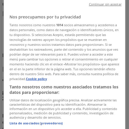
Comprar Frituras - Ofertas,
Continuar sin aceptar
Promociones y Descuentos (0)
Nos preocupamos por tu privacidad
Tanto nosotros como nuestros
1014
socios almacenamos y accedemos a
Tiendeo
»
datos personales, como datos de navegación o identificadores únicos, en
Ofertas
»
tu dispositivo. Si seleccionas Acepto, estarás permitiendo que las
tecnologías de rastreo apoyen los propósitos que se muestran en
Frituras
«nosotros y nuestros socios tratamos datos para proporcionar». Si se
deshabilitan los rastreadores, parte del contenido y los anuncios que ves
podrían dejar de ser relevantes para ti. Puedes volver a acceder a este
Estamos a punto de publicar ofertas de Frituras
menú para cambiar tus opciones o retirar el consentimiento en cualquier
momento haciendo clic en el enlace «Mostrar los propósitos» que aparece
Frituras, todas las ofertas a tu
en el en la parte inferior de la página web. Tus opciones tendrán efecto
dentro de nuestro Sitio web. Para saber más, consulta nuestra política de
alcance
privacidad.
Cookie policy
Tanto nosotros como nuestros asociados tratamos los
¡Descubre las mejores ofertas para Frituras en agosto
datos para proporcionar:
2026!
Utilizar datos de localización geográfica precisa. Analizar activamente las
características del dispositivo para su identificación. Almacenar la
información en un dispositivo y/o acceder a ella. Publicidad y contenido
personalizados, medición de publicidad y contenido, investigación de
En este mes de agosto del año 2026, estamos
audiencia y desarrollo de servicios.
emocionados de ofrecerte las ofertas más atractivas y
Lista de asociados (proveedores)
competitivas para Frituras disponibles en todo México.