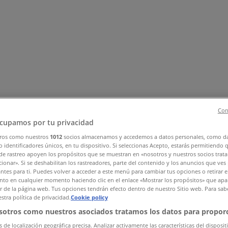
Con
, Zapatos y Accesorios
El Regreso A Clases
Hogar
Farmacias 
cupamos por tu privacidad
rías y Papelerías
Ocio
Niños
Viajes y Entretenimiento
Ópticas
ros como nuestros
1012
socios almacenamos y accedemos a datos personales, como d
 identificadores únicos, en tu dispositivo. Si seleccionas Acepto, estarás permitiendo 
ociones y Descuentos (0)
de rastreo apoyen los propósitos que se muestran en «nosotros y nuestros socios trat
ionar». Si se deshabilitan los rastreadores, parte del contenido y los anuncios que ves
antes para ti. Puedes volver a acceder a este menú para cambiar tus opciones o retirar e
to en cualquier momento haciendo clic en el enlace «Mostrar los propósitos» que apar
or de la página web. Tus opciones tendrán efecto dentro de nuestro Sitio web. Para sab
stra política de privacidad.
Cookie policy
sotros como nuestros asociados tratamos los datos para proporc
s de localización geográfica precisa. Analizar activamente las características del disposit