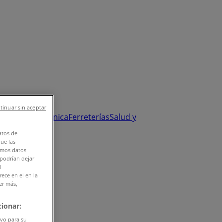
tinuar sin aceptar
y Salud
Electrónica
Ferreterías
Salud y
atos de
que las
amos datos
 podrían dejar
l
ece en el en la
er más,
ionar:
ivo para su