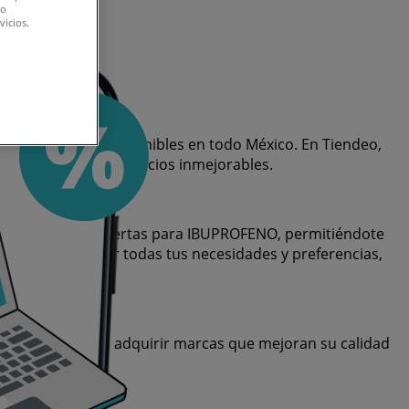
do
vicios.
ara IBUPROFENO disponibles en todo México. En Tiendeo,
o que necesitas a precios inmejorables.
na variedad de ofertas para IBUPROFENO, permitiéndote
es para satisfacer todas tus necesidades y preferencias,
rar, sino también adquirir marcas que mejoran su calidad