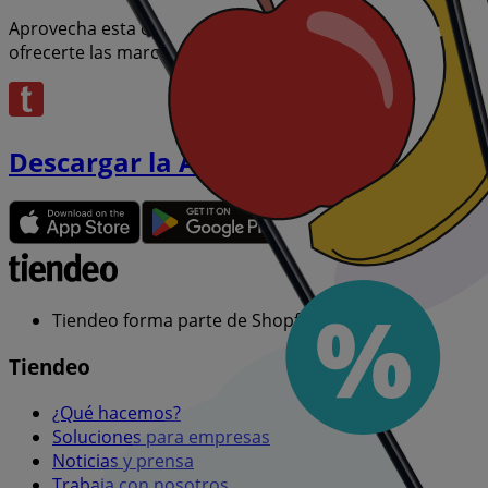
Aprovecha esta oportunidad única de adquirir IBUPROFENO
ofrecerte las marcas más destacadas del mercado. ¡No pi
Descargar la APP
Tiendeo forma parte de Shopfully, la empresa tecnol
Tiendeo
¿Qué hacemos?
Soluciones para empresas
Noticias y prensa
Trabaja con nosotros