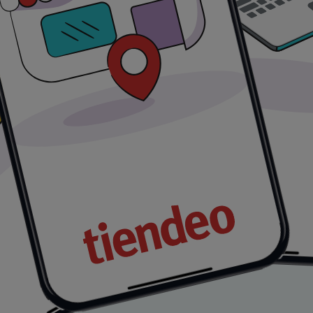
 a precios insuperables. Recuerda, nuestras ofertas son p
erdas la oportunidad de conseguir IBUPROFENO que tanto de
ógica que está reinventando las compras locales en todo e