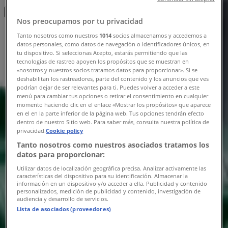
Filtros (0)
Nos preocupamos por tu privacidad
Tiendeo
»
Tanto nosotros como nuestros
1014
socios almacenamos y accedemos a
Ofertas
»
datos personales, como datos de navegación o identificadores únicos, en
tu dispositivo. Si seleccionas Acepto, estarás permitiendo que las
Jaguar
tecnologías de rastreo apoyen los propósitos que se muestran en
«nosotros y nuestros socios tratamos datos para proporcionar». Si se
deshabilitan los rastreadores, parte del contenido y los anuncios que ves
Jaguar E-Type
podrían dejar de ser relevantes para ti. Puedes volver a acceder a este
menú para cambiar tus opciones o retirar el consentimiento en cualquier
momento haciendo clic en el enlace «Mostrar los propósitos» que aparece
en el en la parte inferior de la página web. Tus opciones tendrán efecto
dentro de nuestro Sitio web. Para saber más, consulta nuestra política de
LEGO
privacidad.
Cookie policy
Tanto nosotros como nuestros asociados tratamos los
Mex$ 3299.00
datos para proporcionar:
Utilizar datos de localización geográfica precisa. Analizar activamente las
características del dispositivo para su identificación. Almacenar la
Ver
información en un dispositivo y/o acceder a ella. Publicidad y contenido
personalizados, medición de publicidad y contenido, investigación de
audiencia y desarrollo de servicios.
Mex$ 3299.00
Lista de asociados (proveedores)