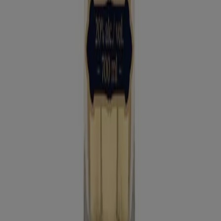
Tiendeo forma parte de Shopfully, la empresa
tecnológica que está reinventando las compras locales
en todo el mundo.
Tiendeo
¿Qué hacemos?
Soluciones para empresas
Noticias y prensa
Trabaja con nosotros
Contáctanos
Contacto comercial y de marketing
Tienda mal colocada en el mapa
Notificar un folleto