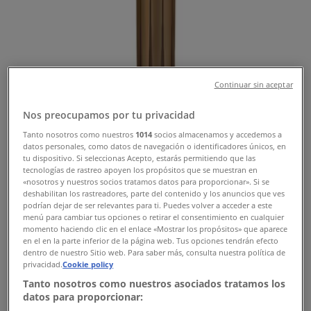
Comprar Licores - Ofertas,
Promociones y Descuentos (1)
Filtros (0)
Continuar sin aceptar
Tiendeo
»
Ofertas
»
Nos preocupamos por tu privacidad
Licores
Tanto nosotros como nuestros
1014
socios almacenamos y accedemos a
datos personales, como datos de navegación o identificadores únicos, en
tu dispositivo. Si seleccionas Acepto, estarás permitiendo que las
Licor ST Germain 750 ml
tecnologías de rastreo apoyen los propósitos que se muestran en
«nosotros y nuestros socios tratamos datos para proporcionar». Si se
deshabilitan los rastreadores, parte del contenido y los anuncios que ves
podrían dejar de ser relevantes para ti. Puedes volver a acceder a este
menú para cambiar tus opciones o retirar el consentimiento en cualquier
La Europea
momento haciendo clic en el enlace «Mostrar los propósitos» que aparece
en el en la parte inferior de la página web. Tus opciones tendrán efecto
dentro de nuestro Sitio web. Para saber más, consulta nuestra política de
Mex$ 949.00
privacidad.
Cookie policy
Tanto nosotros como nuestros asociados tratamos los
datos para proporcionar:
Ver