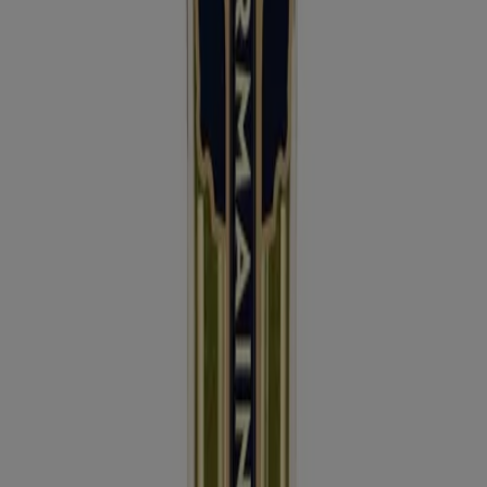
Oferta más barata:
Mex$ 949.00
Oferta más reciente:
31/8/2023
Descargar la APP
Publicidad