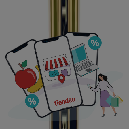
Visita nuestro sitio web y descubre por qué somos la
elección favorita de miles de usuarios que buscan no
solo ahorrar, sino también adquirir productos que
mejoran su calidad de vida. Sea lo que sea que busques,
tenemos las mejores ofertas y promociones en
esperándote.
Aprovecha esta oportunidad única de adquirir Licores a
precios insuperables. Recuerda, nuestras ofertas son
por tiempo limitado y se actualizan constantemente para
ofrecerte los productos más destacados del mercado.
¡No pierdas la oportunidad de conseguir Licores que
tanto deseas al mejor precio!
Vistazo de las ofertas de licores
Ofertas de licores:
1