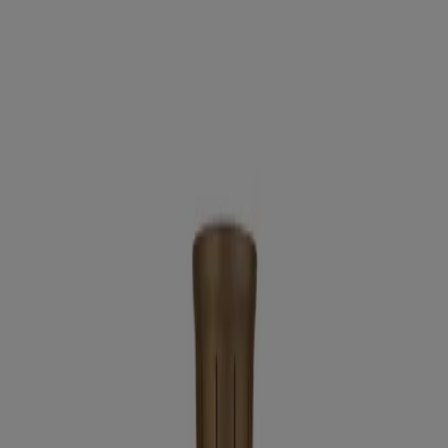
Estás aquí:
Ciudad de México
Destacados
Supermercados
Tiendas
Departamentales
Ropa, Zapatos y Accesorios
El Regreso A
Clases
Hogar
Farmacias y
Salud
Electrónica
Ferreterías
Salud y
Belleza
Restaurantes
Autos
Bancos y
Servicios
Deporte
Librerías y Papelerías
Ocio
Niños
Viajes y
Entretenimiento
Ópticas
Publicidad