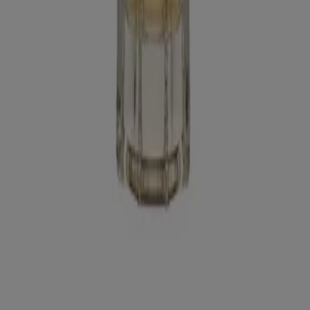
¿Encontraste un problema en la web o en la
aplicación?
Índices
Marcas
Negocios
Productos
Ciudades
Descargar la app Tiendeo
Copyright © Tiendeo ® 2026 · Shopfully Marketing S.L.U. –
Palau de Mar – 08039 Barcelona, Spain