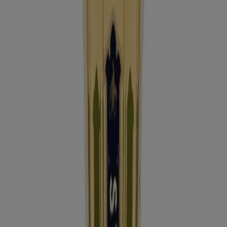
En este mes de agosto del año 2026, estamos
emocionados de ofrecerte las ofertas más atractivas y
competitivas para Licores disponibles en todo México. En
Tiendeo, nuestro objetivo es brindarte acceso a una
amplia gama de productos en la categoría ,
asegurándonos de que encuentres exactamente lo que
necesitas a precios inmejorables.
Valoramos la importancia de sacar el máximo provecho
de tus compras. Por ello, hemos seleccionado con
esmero una variedad de ofertas para Licores,
permitiéndote disfrutar de productos de alta calidad sin
afectar tu presupuesto. Nuestra selección abarca una
gran variedad de opciones para satisfacer todas tus
necesidades y preferencias, garantizando que cada
compra sea una oportunidad de ahorro.