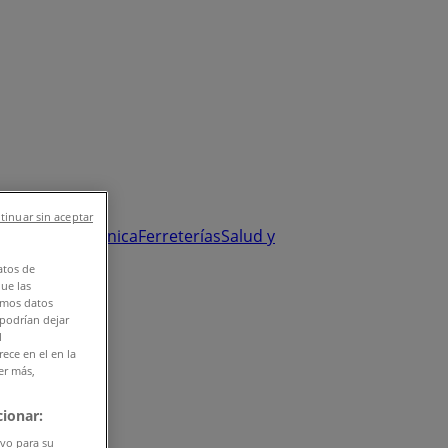
tinuar sin aceptar
y Salud
Electrónica
Ferreterías
Salud y
atos de
que las
amos datos
 podrían dejar
l
ece en el en la
er más,
ionar:
ivo para su