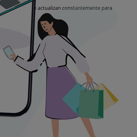
mpo limitado y se actualizan constantemente para
l mejor precio!
l mundo.