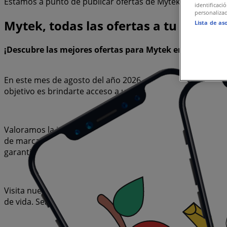
Estamos a punto de publicar ofertas de Mytek
identificaci
personalizad
Mytek, todas las ofertas a tu alcance
Lista de as
¡Descubre las mejores ofertas para Mytek en agosto 20
En este mes de agosto del año 2026, estamos emocionados 
objetivo es brindarte acceso a una amplia gama de oferta
Valoramos la importancia de sacar el máximo provecho de
de marcas de alta calidad sin afectar tu presupuesto. Nue
garantizando que cada compra sea una oportunidad de a
Visita nuestro sitio web y descubre por qué somos la elec
de vida. Sea lo que sea que busques, tenemos las mejore