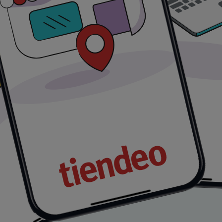
cios insuperables. Recuerda, nuestras ofertas son por tie
rdas la oportunidad de conseguir Mytek que tanto deseas a
ógica que está reinventando las compras locales en todo e