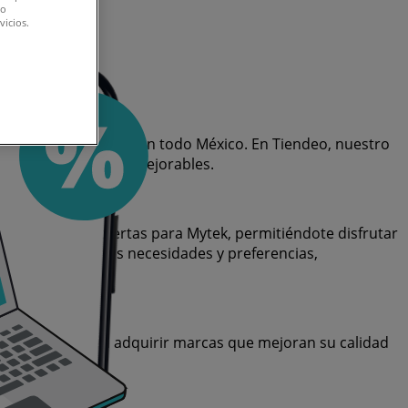
do
vicios.
a Mytek disponibles en todo México. En Tiendeo, nuestro
esitas a precios inmejorables.
 variedad de ofertas para Mytek, permitiéndote disfrutar
tisfacer todas tus necesidades y preferencias,
rar, sino también adquirir marcas que mejoran su calidad