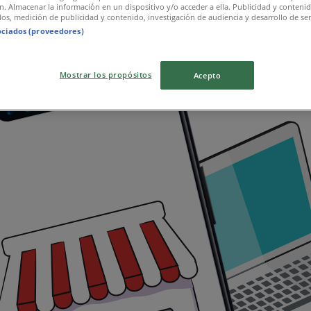
ón. Almacenar la información en un dispositivo y/o acceder a ella. Publicidad y conteni
os, medición de publicidad y contenido, investigación de audiencia y desarrollo de ser
ociados (proveedores)
26!
Mostrar los propósitos
Acepto
de ofrecerte las ofertas más atractivas y competitivas par
s, asegurándonos de que encuentres exactamente lo que nec
 tus compras. Por ello, hemos seleccionado con esmero una
stra selección abarca una gran variedad de opciones para sa
horro.
ción favorita de miles de usuarios que buscan no solo ahor
s ofertas y promociones esperándote.