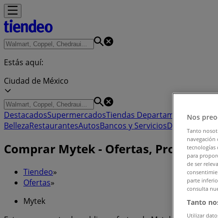
Estás aquí:
Ciudad de México
Destacados
Supermercados
Tiendas Departamentales
Ropa
Nos preo
Belleza
Restaurantes
Autos
Bancos y Servicios
Deporte
Libre
Tanto nosot
navegación o
Comprar Mytek - Ofertas, Promocion
tecnologías 
para proporc
de ser relev
Tiendeo
»
consentimien
parte inferi
Ofertas
»
consulta nue
Mytek
Tanto no
Utilizar dato