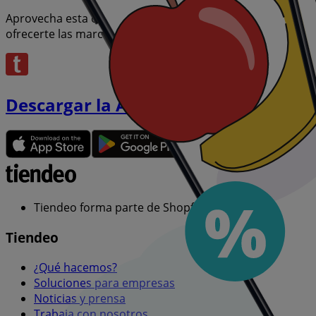
Aprovecha esta oportunidad única de adquirir Mytek a pre
ofrecerte las marcas más destacadas del mercado. ¡No pie
Descargar la APP
Tiendeo forma parte de Shopfully, la empresa tecnol
Tiendeo
¿Qué hacemos?
Soluciones para empresas
Noticias y prensa
Trabaja con nosotros