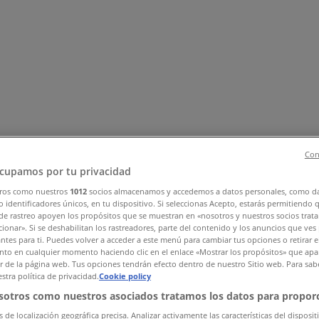
Con
, Zapatos y Accesorios
El Regreso A Clases
Hogar
Farmacias 
cupamos por tu privacidad
rías y Papelerías
Ocio
Niños
Viajes y Entretenimiento
Ópticas
ros como nuestros
1012
socios almacenamos y accedemos a datos personales, como d
 identificadores únicos, en tu dispositivo. Si seleccionas Acepto, estarás permitiendo 
es y Descuentos (0)
de rastreo apoyen los propósitos que se muestran en «nosotros y nuestros socios trat
ionar». Si se deshabilitan los rastreadores, parte del contenido y los anuncios que ves
antes para ti. Puedes volver a acceder a este menú para cambiar tus opciones o retirar e
to en cualquier momento haciendo clic en el enlace «Mostrar los propósitos» que apar
or de la página web. Tus opciones tendrán efecto dentro de nuestro Sitio web. Para sab
stra política de privacidad.
Cookie policy
sotros como nuestros asociados tratamos los datos para proporc
s de localización geográfica precisa. Analizar activamente las características del disposit